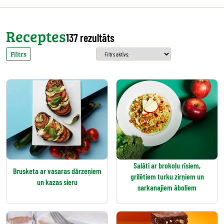
Receptes
137 rezultāts
Filtrs
Salāti ar brokoļu rīsiem,
Brusketa ar vasaras dārzeņiem
grilētiem turku zirņiem un
un kazas sieru
sarkanajiem āboliem