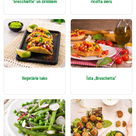
“orecchiette” un zirnīšiem
ricotta sieru
Veģetārie tako
Īsta „Bruschetta“