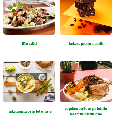
Rīsu salāti
Sarkano pupiņu braunijs
Veģetārs burito ar portobello
Turku zirņu zupa ar fetas sieru
sēnēm un čili pupiņām