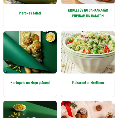
KROKETĒS NO SARKANAJĀM
Marokas salāti
PUPIŅĀM UN BATĀTĒM
Kartupeļu un zirņu plāceņi
Makaroni ar zirnīšiem