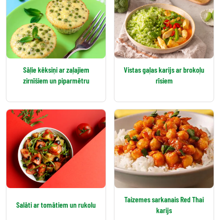
Sāļie kēksiņi ar zaļajiem
Vistas gaļas karijs ar brokoļu
zirnīšiem un piparmētru
rīsiem
Taizemes sarkanais Red Thai
Salāti ar tomātiem un rukolu
karijs