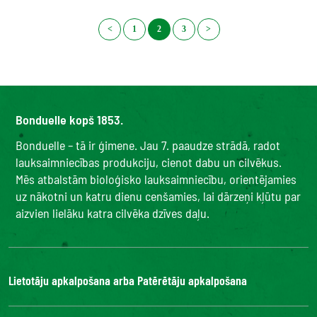
<
1
2
3
>
Bonduelle kopš 1853.
Bonduelle – tā ir ģimene. Jau 7. paaudze strādā, radot
lauksaimniecības produkciju, cienot dabu un cilvēkus.
Mēs atbalstām bioloģisko lauksaimniecību, orientējamies
uz nākotni un katru dienu cenšamies, lai dārzeņi kļūtu par
aizvien lielāku katra cilvēka dzīves daļu.
Lietotāju apkalpošana arba Patērētāju apkalpošana
Bonduelle Food Service