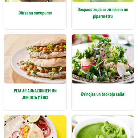
Gaspačo zupa ar zirnīšiem un
Dārzeņu sacepums
piparmētru
PITA AR AUNAZIRŅIEM UN
Kvinojas un brokoļu salāti
JOGURTA MĒRCI