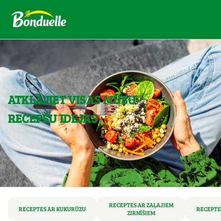
ATKLĀJIET VISAS MŪSU
RECEPŠU IDEJAS
RECEPTES AR ZAĻAJIEM
RECEPTES AR KUKURŪZU
RECEPTE
ZIRNĪŠIEM