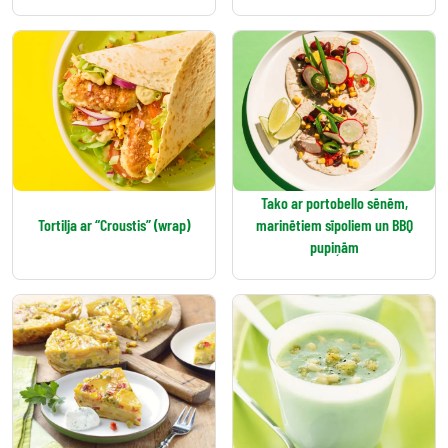
Tako ar portobello sēnēm,
Tortilja ar “Croustis” (wrap)
marinētiem sīpoliem un BBQ
pupiņām