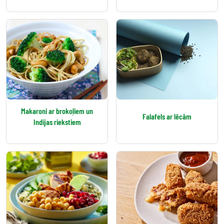
Makaroni ar brokoļiem un
Falafels ar lēcām
Indijas riekstiem