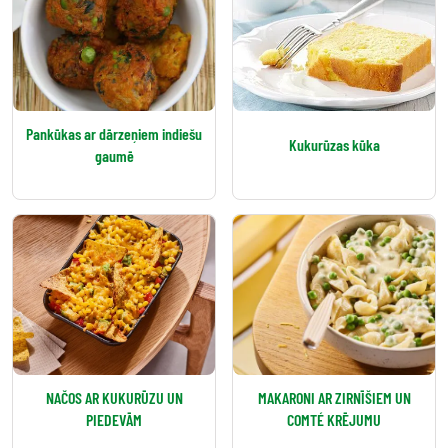
Pankūkas ar dārzeņiem indiešu
Kukurūzas kūka
gaumē
NAČOS AR KUKURŪZU UN
MAKARONI AR ZIRNĪŠIEM UN
PIEDEVĀM
COMTÉ KRĒJUMU