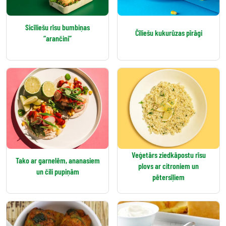
Sicīliešu rīsu bumbiņas
Čīliešu kukurūzas pīrāgi
“arančini”
Veģetārs ziedkāpostu rīsu
Tako ar garnelēm, ananasiem
plovs ar citroniem un
un čili pupiņām
pētersīļiem