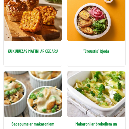
KUKURŪZAS MAFINI AR ČEDARU
“Croustis” bļoda
Sacepums ar makaroniem
Makaroni ar brokoļiem un