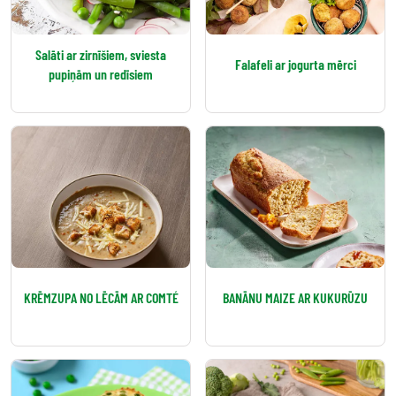
Salāti ar zirnīšiem, sviesta
Falafeli ar jogurta mērci
pupiņām un redīsiem
KRĒMZUPA NO LĒCĀM AR COMTÉ
BANĀNU MAIZE AR KUKURŪZU