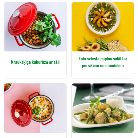
Zaļo sviesta pupiņu salāti ar
Kraukšķīga kukurūza ar sāli
persikiem un mandelēm