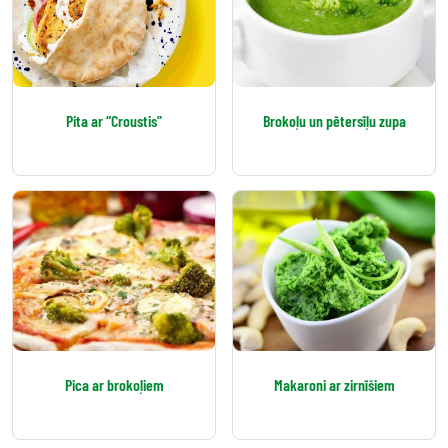
Pita ar “Croustis”
Brokoļu un pētersīļu zupa
Pica ar brokoļiem
Makaroni ar zirnīšiem