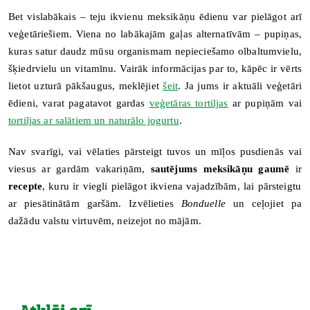
Bet vislabākais – teju ikvienu meksikāņu ēdienu var pielāgot arī
veģetāriešiem. Viena no labākajām gaļas alternatīvām – pupiņas,
kuras satur daudz mūsu organismam nepieciešamo olbaltumvielu,
šķiedrvielu un vitamīnu. Vairāk informācijas par to, kāpēc ir vērts
lietot uzturā pākšaugus, meklējiet
šeit
. Ja jums ir aktuāli veģetāri
ēdieni, varat pagatavot gardas
veģetāras tortiljas
ar pupiņām vai
tortiljas ar salātiem un naturālo jogurtu
.
Nav svarīgi, vai vēlaties pārsteigt tuvos un mīļos pusdienās vai
viesus ar gardām vakariņām,
sautējums meksikāņu gaumē
ir
recepte
, kuru ir viegli pielāgot ikviena vajadzībām, lai pārsteigtu
ar piesātinātām garšām. Izvēlieties
Bonduelle
un ceļojiet pa
dažādu valstu virtuvēm, neizejot no mājām.