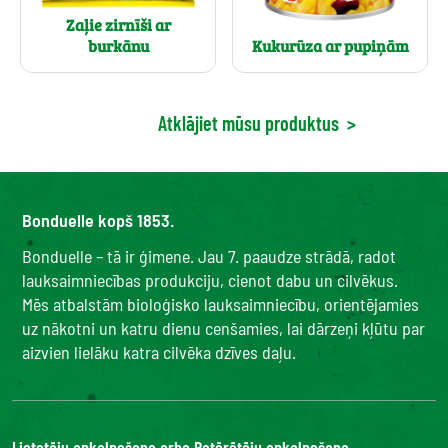
Zaļie zirnīši ar
burkānu
Kukurūza ar pupiņām
Atklājiet mūsu produktus
>
Bonduelle kopš 1853.
Bonduelle – tā ir ģimene. Jau 7. paaudze strādā, radot
lauksaimniecības produkciju, cienot dabu un cilvēkus.
Mēs atbalstām bioloģisko lauksaimniecību, orientējamies
uz nākotni un katru dienu cenšamies, lai dārzeņi kļūtu par
aizvien lielāku katra cilvēka dzīves daļu.
Lietotāju apkalpošana arba Patērētāju apkalpošana