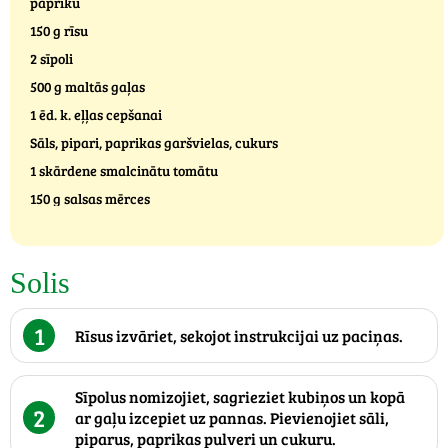
papriku
150 g rīsu
2 sīpoli
500 g maltās gaļas
1 ēd. k. eļļas cepšanai
Sāls, pipari, paprikas garšvielas, cukurs
1 skārdene smalcinātu tomātu
150 g salsas mērces
Solis
1
Rīsus izvāriet, sekojot instrukcijai uz paciņas.
Sīpolus nomizojiet, sagrieziet kubiņos un kopā
2
ar gaļu izcepiet uz pannas. Pievienojiet sāli,
piparus, paprikas pulveri un cukuru.