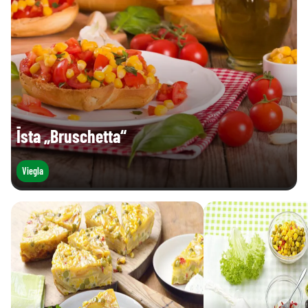
Īsta „Bruschetta“
Viegla