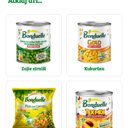
Atklāj arī...
Zaļie zirnīši
Kukurūza