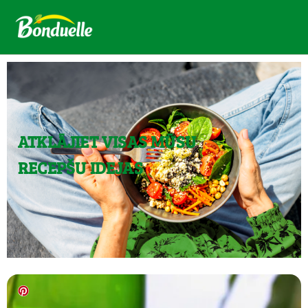
ATKLĀJIET VISAS MŪSU
RECEPŠU IDEJAS