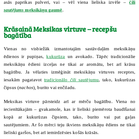
asās paprikas pulveri, vai – vēl viena lieliska izvēle –
čili
sautējums
meksikāņu gaumē
.
Krāsainā Meksikas virtuve – recepšu
bagātība
Vienas no visbiežāk izmantotajām sastāvdaļām meksikāņu
ēdienos ir pupiņas,
kukurūza
un avokado. Tāpēc tradicionālie
meksikāņu ēdieni izceļas ne tikai ar aromātu, bet arī krāsu
bagātību. Ja vēlaties izmēģināt meksikāņu virtuves receptes,
iesakām pagatavot
tradicionālo
čili
sautējumu
, tako, kukurūzas
čipsus (
nachos
)
,
burito vai enčiladu.
Meksikas virtuve pārsteidz arī ar mērču bagātību. Viena no
iecienītākajām – gvakamole, kas ir lieliski piemērota baudīšanai
kopā ar kukurūzas čipsiem, tako, burito vai pat gaļas
sautējumiem. Ar šo mērci teju ikviens meksikāņu ēdiens ne tikai
lieliski garšos, bet arī iemirdzēsies košās krāsās.