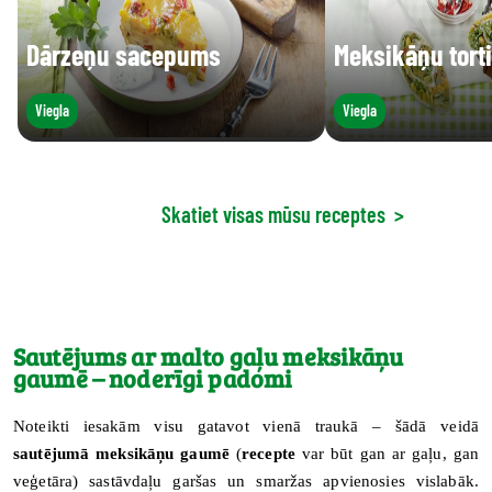
Dārzeņu sacepums
Meksikāņu torti
Viegla
Viegla
Skatiet visas mūsu receptes
>
Sautējums ar malto gaļu meksikāņu
gaumē – noderīgi padomi
Noteikti iesakām visu gatavot vienā traukā – šādā veidā
sautējumā meksikāņu gaumē
(
recepte
var būt gan ar gaļu, gan
veģetāra) sastāvdaļu garšas un smaržas apvienosies vislabāk.