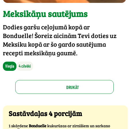
Meksikāņu sautējums
Dodies garšu ceļojumā kopā ar
Bonduelle! Šoreiz aicinām Tevi doties uz
Meksiku kopā ar šo gardo sautējuma
recepti meksikāņu gaumē.
Viegla
4 cilvēki
DRUKĀT
Sastāvdaļas 4 porcijām
1 skārdene
Bonduelle
kukurūzas ar zirnīšiem un sarkano