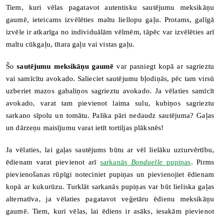
Tiem, kuri vēlas pagatavot autentisku sautējumu meksikāņu
gaumē, ieteicams izvēlēties maltu liellopu gaļu. Protams, galīgā
izvēle ir atkarīga no individuālām vēlmēm, tāpēc var izvēlēties arī
maltu cūkgaļu, tītara gaļu vai vistas gaļu.
Šo
sautējumu meksikāņu gaumē
var pasniegt kopā ar sagrieztu
vai samīcītu avokado. Salieciet sautējumu bļodiņās, pēc tam virsū
uzberiet mazos gabaliņos sagrieztu avokado. Ja vēlaties samīcīt
avokado, varat tam pievienot laima sulu, kubiņos sagrieztu
sarkano sīpolu un tomātu. Palika pāri nedaudz sautējuma? Gaļas
un dārzeņu maisījumu varat ietīt tortiljas plāksnēs!
Ja vēlaties, lai gaļas sautējums būtu ar vēl lielāku uzturvērtību,
ēdienam varat pievienot arī
sarkanās
Bonduelle
pupiņas
. Pirms
pievienošanas rūpīgi noteciniet pupiņas un pievienojiet ēdienam
kopā ar kukurūzu. Turklāt sarkanās pupiņas var būt lieliska gaļas
alternatīva, ja vēlaties pagatavot veģetāru ēdienu meksikāņu
gaumē. Tiem, kuri vēlas, lai ēdiens ir asāks, iesakām pievienot