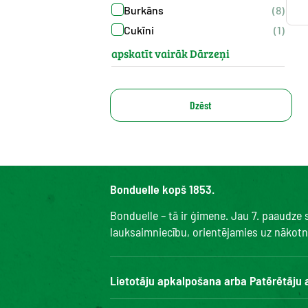
Burkāns
(8)
Cukīni
(1)
apskatīt vairāk Dārzeņi
Dzēst
Bonduelle kopš 1853.
Bonduelle – tā ir ģimene. Jau 7. paaudze
lauksaimniecību, orientējamies uz nākotni 
Lietotāju apkalpošana arba Patērētāju
Bonduelle Food Service