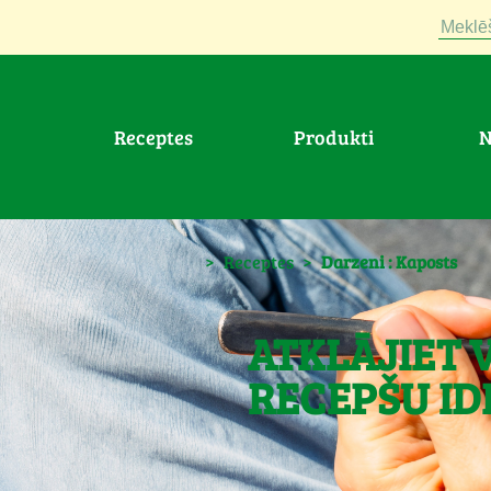
Meklē
Receptes
Produkti
>
Receptes
>
Darzeni : Kaposts
ATKLĀJIET 
RECEPŠU ID