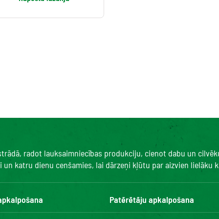
 strādā, radot lauksaimniecības produkciju, cienot dabu un cilvē
un katru dienu cenšamies, lai dārzeņi kļūtu par aizvien lielāku ka
 apkalpošana
Patērētāju apkalpošana
Kontakti