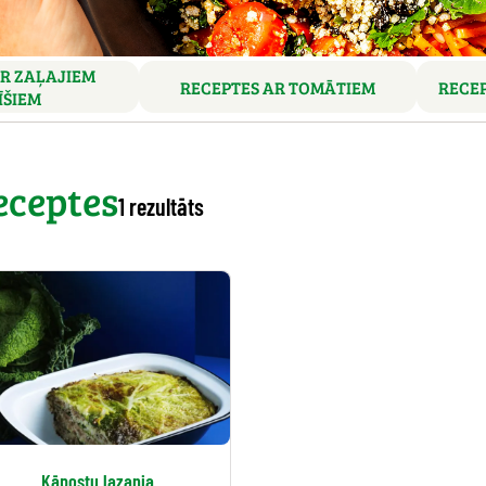
R ZAĻAJIEM
RECEPTES AR TOMĀTIEM
RECEP
ĪŠIEM
eceptes
1 rezultāts
Kāpostu lazanja