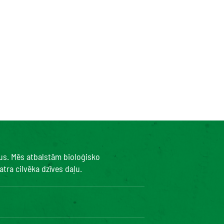
kus. Mēs atbalstām bioloģisko
tra cilvēka dzīves daļu.