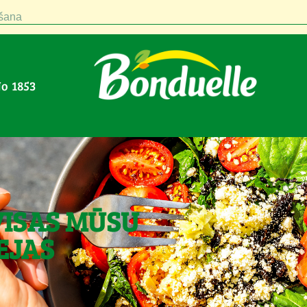
šana
No 1853
VISAS MŪSU
EJAS