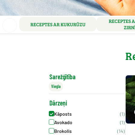
RECEPTES A
RECEPTES AR KUKURŪZU
ZIRN
R
Sarežģītība
Viegla
Dārzeņi
Kāposts
(1)
Avokado
(1)
Brokolis
(14)