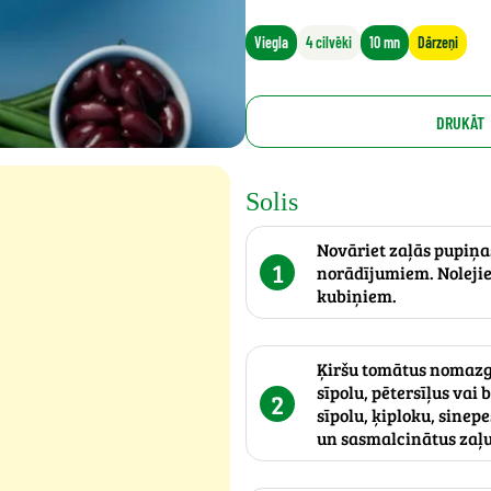
Viegla
4 cilvēki
10 mn
Dārzeņi
DRUKĀT
Solis
Novāriet zaļās pupiņa
1
norādījumiem. Nolejiet
kubiņiem.
Ķiršu tomātus nomazgā
sīpolu, pētersīļus vai 
2
sīpolu, ķiploku, sinepe
un sasmalcinātus zaļ