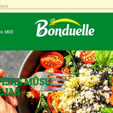
šana
No 1853
VISAS MŪSU
EJAS