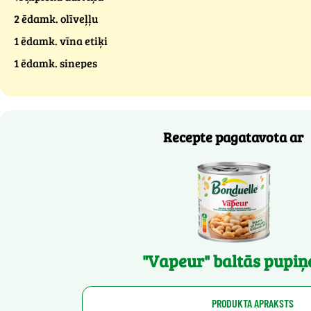
2 ēdamk. olīveļļu
1 ēdamk. vīna etiķi
1 ēdamk. sinepes
Recepte pagatavota ar
"Vapeur" baltās pupiņ
PRODUKTA APRAKSTS