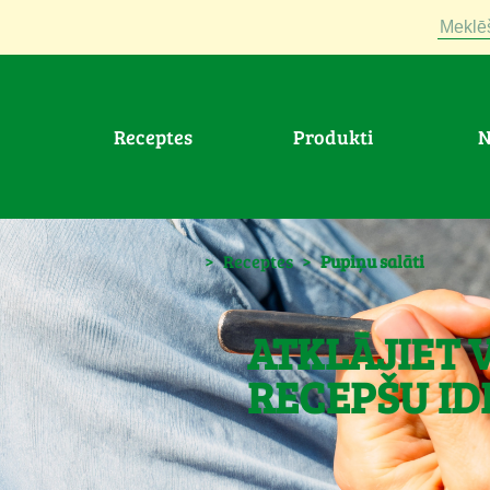
Meklē
Receptes
Produkti
>
Receptes
>
Pupiņu salāti
ATKLĀJIET 
RECEPŠU ID