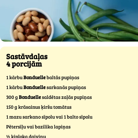
Sastāvdaļas
4 porcijām
1 kārbu
Bonduelle
baltās pupiņas
1 kārbu
Bonduelle
sarkanās pupiņas
300 g
Bonduelle
saldētas zaļās pupiņas
150 g krāsainus ķiršu tomātus
1 mazu sarkano sīpolu vai 1 balto sīpolu
Pētersīļu vai bazilika lapiņas
½ ķiploka daiviņu