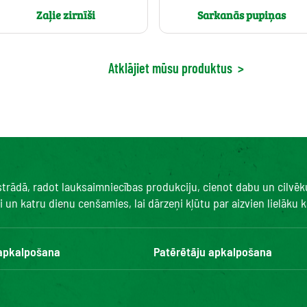
Zaļie zirnīši
Sarkanās pupiņas
Atklājiet mūsu produktus
>
 strādā, radot lauksaimniecības produkciju, cienot dabu un cilvē
un katru dienu cenšamies, lai dārzeņi kļūtu par aizvien lielāku ka
 apkalpošana
Patērētāju apkalpošana
Kontakti
BUJ