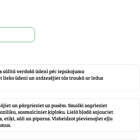
s sālītā verdošā ūdenī pēc iepakojuma
 lieko ūdeni un atdzesējiet tās traukā ar ledus
jiet un pārgrieziet uz pusēm. Smalki sagrieziet
baziliku, sasmalciniet ķiploku. Lielā bļodā sajauciet
s, etiķi, sāli un piparus. Visbeidzot pievienojiet eļļu
umus.