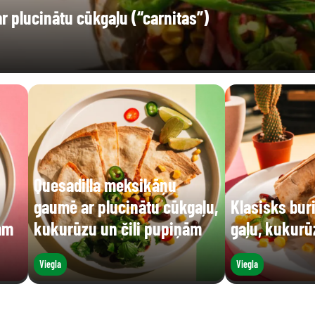
 plucinātu cūkgaļu (“carnitas”)
Quesadilla meksikāņu
gaumē ar plucinātu cūkgaļu,
Klasisks buri
ām
kukurūzu un čili pupiņām
gaļu, kukur
Viegla
Viegla