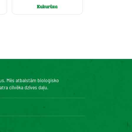
Kukurūza
kus. Mēs atbalstām bioloģisko
tra cilvēka dzīves daļu.