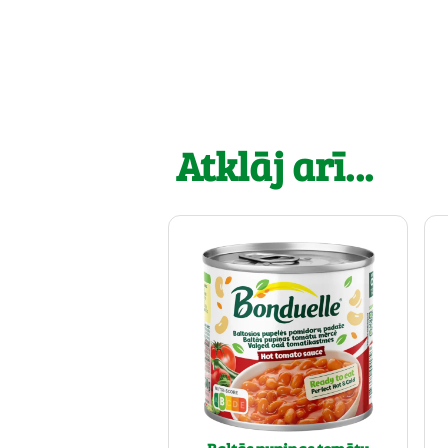
Atklāj arī...