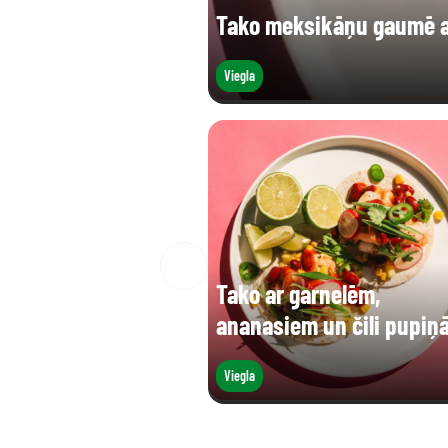
Tako meksikāņu gaumē ar
Viegla
Tako ar garnelēm,
ananasiem un čili pupiņ
Viegla