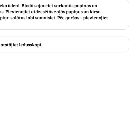
ieko ūdeni. Bļodā sajauciet sarkanās pupiņas un
s. Pievienojiet atdzesētās zaļās pupiņas un ķiršu
iņu salātus labi samaisiet. Pēc garšas – pievienojiet
 atstājiet ledusskapī.