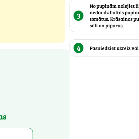
No pupiņām nolejiet l
nedaudz baltās pupiņa
3
tomātus. Krāsainos pup
sāli un piparus.
4
Pasniedziet uzreiz vai
as