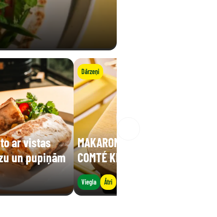
Dārzeņi
to ar vistas
MAKARONI AR ZIRNĪŠIEM UN
ūzu un pupiņām
COMTÉ KRĒJUMU
Viegla
Ātri