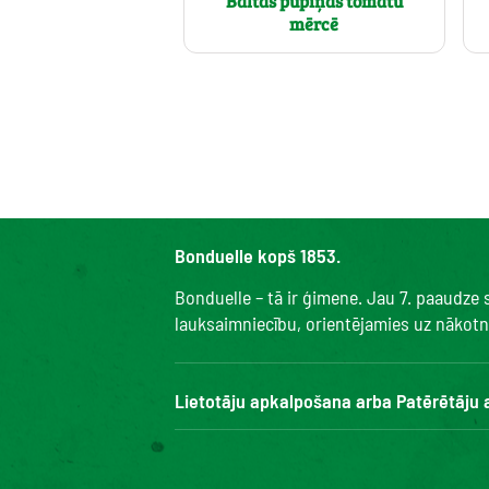
Baltās pupiņas tomātu
mērcē
Bonduelle kopš 1853.
Bonduelle – tā ir ģimene. Jau 7. paaudze
lauksaimniecību, orientējamies uz nākotni 
Lietotāju apkalpošana arba Patērētāju
Bonduelle Food Service