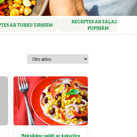
RECEPTES AR ZAĻAJĀM
TES AR TURKU ZIRŅIEM
PUPIŅĀM
Meksikāņu salāti ar kukurūzu