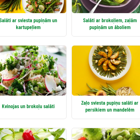
Salāti ar sviesta pupiņām un
Salāti ar brokoļiem, zaļām
kartupeļiem
pupiņām un āboliem
Zaļo sviesta pupiņu salāti ar
Kvinojas un brokoļu salāti
persikiem un mandelēm