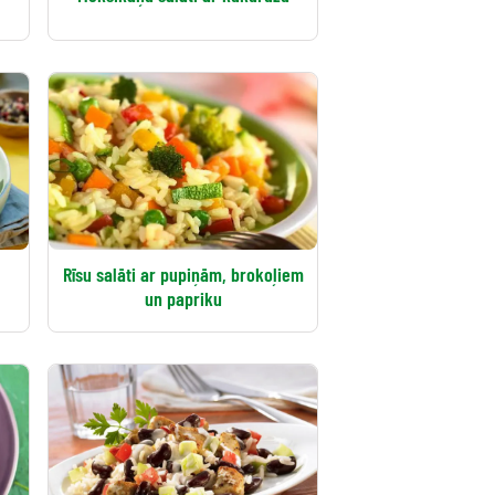
Rīsu salāti ar pupiņām, brokoļiem
un papriku