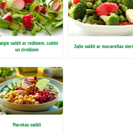
aigie salāti ar redīsiem, cukīni
Zaļie salāti ar mocarellas sier
un zirnīšiem
Marokas salāti