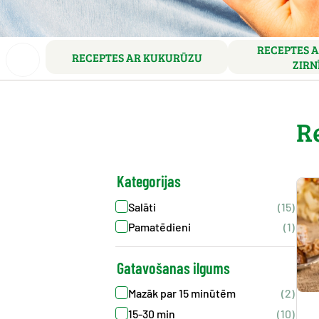
RECEPTES A
RECEPTES AR KUKURŪZU
ZIRN
R
Kategorijas
Salāti
(15)
Pamatēdieni
(1)
Gatavošanas ilgums
Mazāk par 15 minūtēm
(2)
15-30 min
(10)