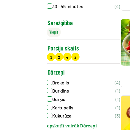
30 - 45 minūtes
(4)
Sarežģītība
Viegla
Porciju skaits
1
2
4
5
Dārzeņi
Brokolis
(4)
Burkāns
(1)
Gurķis
(1)
Kartupelis
(1)
Kukurūza
(3)
apskatīt vairāk Dārzeņi