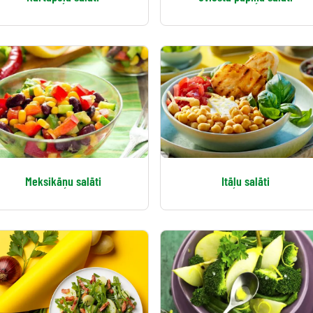
Meksikāņu salāti
Itāļu salāti