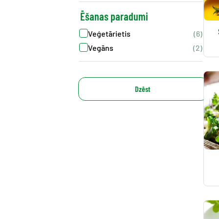
Ēšanas paradumi
Veģetārietis
(6)
Vegāns
(2)
Dzēst