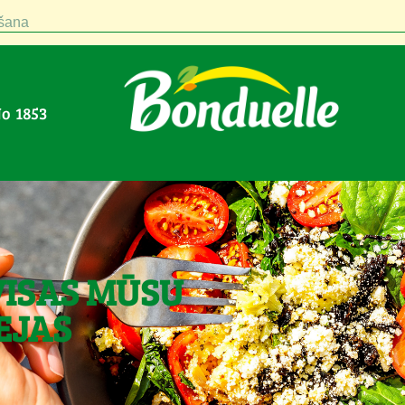
šana
No 1853
VISAS MŪSU
EJAS