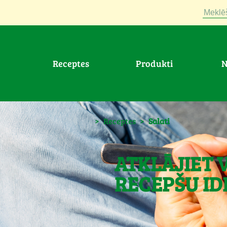
Meklē
Receptes
Produkti
>
Receptes
>
Salati
ATKLĀJIET 
RECEPŠU ID