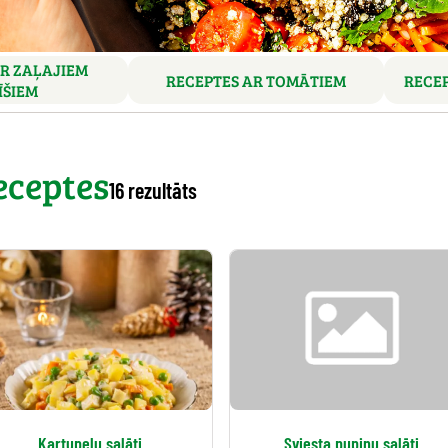
R ZAĻAJIEM
RECEPTES AR TOMĀTIEM
RECEP
ĪŠIEM
eceptes
16 rezultāts
Kartupeļu salāti
Sviesta pupiņu salāti