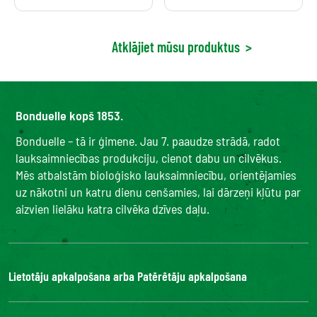
Atklājiet mūsu produktus
>
Bonduelle kopš 1853.
Bonduelle – tā ir ģimene. Jau 7. paaudze strādā, radot
lauksaimniecības produkciju, cienot dabu un cilvēkus.
Mēs atbalstām bioloģisko lauksaimniecību, orientējamies
uz nākotni un katru dienu cenšamies, lai dārzeņi kļūtu par
aizvien lielāku katra cilvēka dzīves daļu.
Lietotāju apkalpošana arba Patērētāju apkalpošana
Bonduelle Food Service