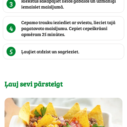
Riekstus sakapājiet lielos gabalos un uzmanīgi
3
iemaisiet maisījumā.
Cepamo trauku ieziediet ar sviestu, lieciet tajā
4
pagatavoto maisījumu. Cepiet cepeškrāsnī
apmēram 25 minūtes.
5
Ļaujiet atdzist un sagrieziet.
Ļauj sevi pārsteigt