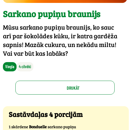
Sarkano pupiņu braunijs
Mūsu sarkano pupiņu braunijs, ko sauc
arī par šokolādes kūku, ir katra gardēža
sapnis! Mazāk cukura, un nekādu miltu!
Vai var būt kas labāks?
Viegla
4 cilvēki
DRUKĀT
Sastāvdaļas 4 porcijām
1 skārdene
Bonduelle
sarkano pupiņu