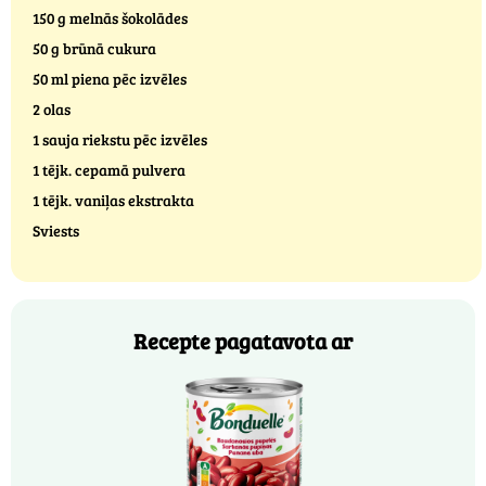
150 g melnās šokolādes
50 g brūnā cukura
50 ml piena pēc izvēles
2 olas
1 sauja riekstu pēc izvēles
1 tējk. cepamā pulvera
1 tējk. vaniļas ekstrakta
Sviests
Recepte pagatavota ar