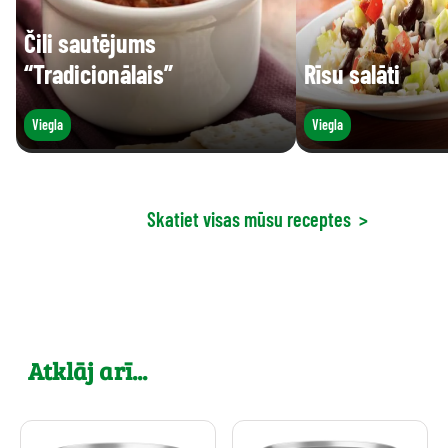
Čili sautējums
“Tradicionālais”
Rīsu salāti
Viegla
Viegla
Skatiet visas mūsu receptes
>
Atklāj arī...