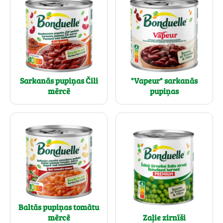
Sarkanās pupiņas Čili
"Vapeur" sarkanās
mērcē
pupiņas
Baltās pupiņas tomātu
mērcē
Zaļie zirnīši