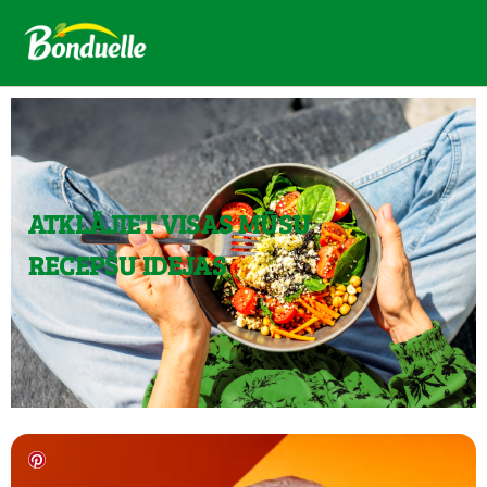
ATKLĀJIET VISAS MŪSU
RECEPŠU IDEJAS