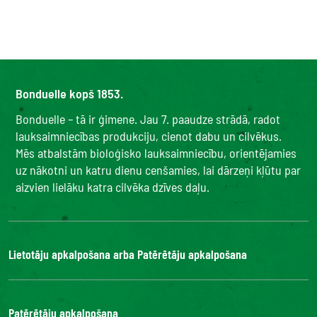
Bonduelle kopš 1853.
Bonduelle – tā ir ģimene. Jau 7. paaudze strādā, radot
lauksaimniecības produkciju, cienot dabu un cilvēkus.
Mēs atbalstām bioloģisko lauksaimniecību, orientējamies
uz nākotni un katru dienu cenšamies, lai dārzeņi kļūtu par
aizvien lielāku katra cilvēka dzīves daļu.
Lietotāju apkalpošana arba Patērētāju apkalpošana
Bonduelle Food Service
Patērētāju apkalpošana