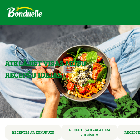
ATKLĀJIET VISAS MŪSU
RECEPŠU IDEJAS
RECEPTES AR ZAĻAJIEM
RECEPTES AR KUKURŪZU
RECEPTE
ZIRNĪŠIEM