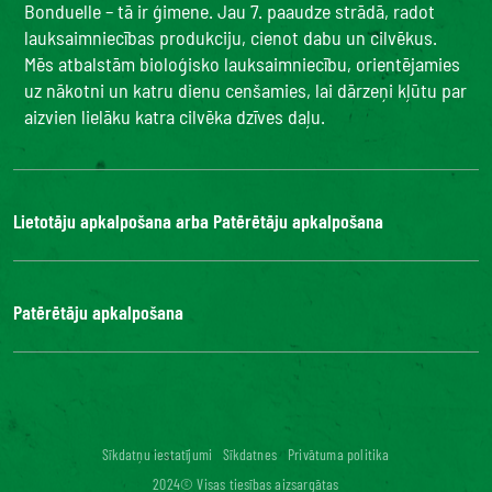
Bonduelle – tā ir ģimene. Jau 7. paaudze strādā, radot
lauksaimniecības produkciju, cienot dabu un cilvēkus.
Mēs atbalstām bioloģisko lauksaimniecību, orientējamies
uz nākotni un katru dienu cenšamies, lai dārzeņi kļūtu par
aizvien lielāku katra cilvēka dzīves daļu.
Lietotāju apkalpošana arba Patērētāju apkalpošana
Bonduelle Food Service
Patērētāju apkalpošana
Kontakti
BUJ
Digitālā piekļuve: nav atbilstoša
Sīkdatņu iestatījumi
Sīkdatnes
Privātuma politika
2024© Visas tiesības aizsargātas