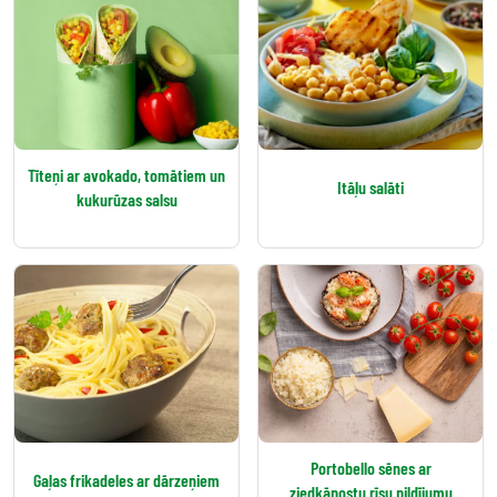
Tīteņi ar avokado, tomātiem un
Itāļu salāti
kukurūzas salsu
Portobello sēnes ar
Gaļas frikadeles ar dārzeņiem
ziedkāpostu rīsu pildījumu