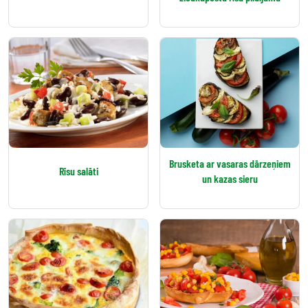
Brusketa ar vasaras dārzeņiem
Rīsu salāti
un kazas sieru