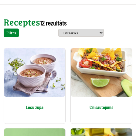
Receptes
12 rezultāts
Filtrs
Lēcu zupa
Čili sautējums