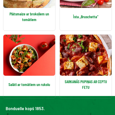
Plātsmaize ar brokoļiem un
Īsta „Bruschetta“
tomātiem
SARKANĀS PUPIŅAS AR CEPTU
Salāti ar tomātiem un rukolu
FETU
Bonduelle kopš 1853.