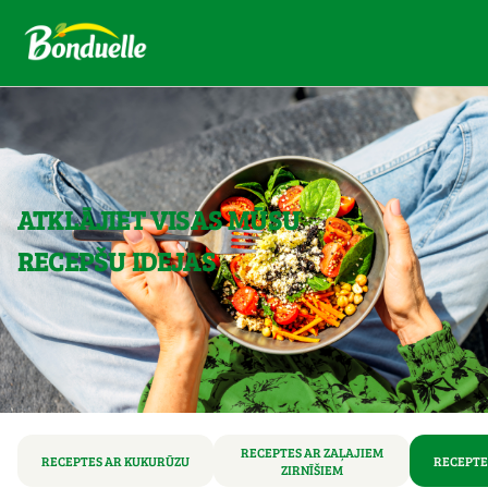
ATKLĀJIET VISAS MŪSU
RECEPŠU IDEJAS
RECEPTES AR ZAĻAJIEM
RECEPTES AR KUKURŪZU
RECEPTE
ZIRNĪŠIEM