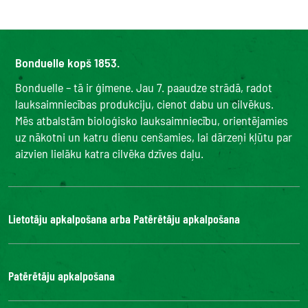
Bonduelle kopš 1853.
Bonduelle – tā ir ģimene. Jau 7. paaudze strādā, radot
lauksaimniecības produkciju, cienot dabu un cilvēkus.
Mēs atbalstām bioloģisko lauksaimniecību, orientējamies
uz nākotni un katru dienu cenšamies, lai dārzeņi kļūtu par
aizvien lielāku katra cilvēka dzīves daļu.
Lietotāju apkalpošana arba Patērētāju apkalpošana
Bonduelle Food Service
Patērētāju apkalpošana
Kontakti