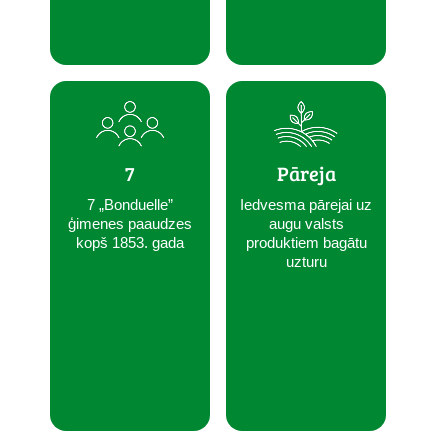
7
Pāreja
7 „Bonduelle”
Iedvesma pārejai uz
ģimenes paaudzes
augu valsts
kopš 1853. gada
produktiem bagātu
uzturu