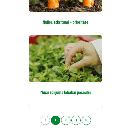
Nulles atkritumi – prioritāte
Mūsu solījums labākai pasaulei
<
1
2
3
>