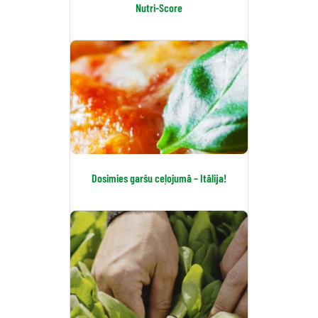
Nutri-Score
Dosimies garšu ceļojumā – Itālija!