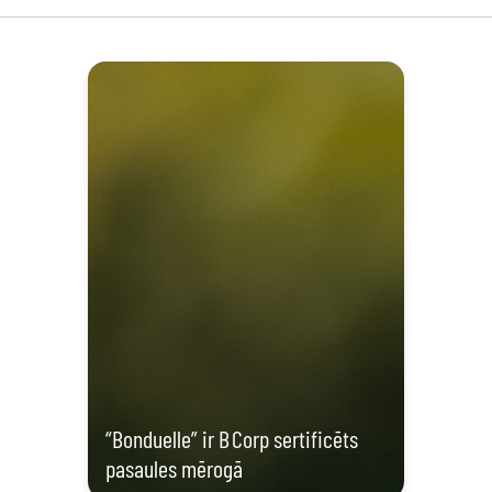
“Bonduelle” ir B Corp sertificēts
pasaules mērogā