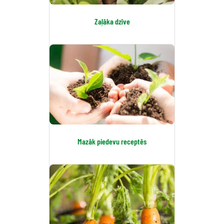
Zaļāka dzīve
Mazāk piedevu receptēs