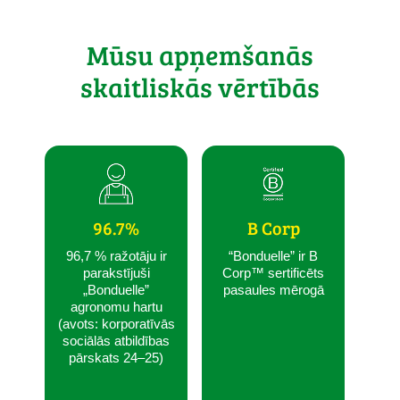
Mūsu apņemšanās
skaitliskās vērtībās
96.7%
B Corp
96,7 % ražotāju ir
“Bonduelle” ir B
parakstījuši
Corp™ sertificēts
„Bonduelle”
pasaules mērogā
agronomu hartu
(avots: korporatīvās
sociālās atbildības
pārskats 24–25)