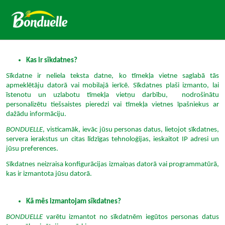
Kas ir sīkdatnes?
Sīkdatne ir neliela teksta datne, ko tīmekļa vietne saglabā tās
apmeklētāju datorā vai mobilajā ierīcē. Sīkdatnes plaši izmanto, lai
īstenotu un uzlabotu tīmekļa vietņu darbību, nodrošinātu
personalizētu tiešsaistes pieredzi vai tīmekļa vietnes īpašniekus ar
dažādu informāciju.
BONDUELLE
, visticamāk, ievāc jūsu personas datus, lietojot sīkdatnes,
servera ierakstus un citas līdzīgas tehnoloģijas, ieskaitot IP adresi un
jūsu preferences.
Sīkdatnes neizraisa konfigurācijas izmaiņas datorā vai programmatūrā,
kas ir izmantota jūsu datorā.
Kā mēs izmantojam sīkdatnes?
BONDUELLE
varētu izmantot no sīkdatnēm iegūtos personas datus