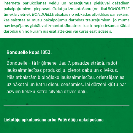
interneta pārlūkošanas veidu un nosacījumus piekļuvei dažādiem
pakalpojumiem, pieprasot sīkdatņu izmantošanu (ne tikai
BONDUELLE
tīmekļa vietne).
BONDUELLE
atsakās no jebkādas atbildības par sekām,
kas saistītas ar mūsu pakalpojumu darbības traucējumiem, jo mums
nav iespējams glabāt vai izmantot sīkdatnes, kas ir nepieciešamas šādai
darbībai un no kurām jūs esat atteicies vai kuras esat izdzēsis.
Bonduelle kopš 1853.
Bonduelle – tā ir ģimene. Jau 7. paaudze strādā, radot
lauksaimniecības produkciju, cienot dabu un cilvēkus.
Mēs atbalstām bioloģisko lauksaimniecību, orientējamies
uz nākotni un katru dienu cenšamies, lai dārzeņi kļūtu par
aizvien lielāku katra cilvēka dzīves daļu.
Lietotāju apkalpošana arba Patērētāju apkalpošana
Bonduelle Food Service