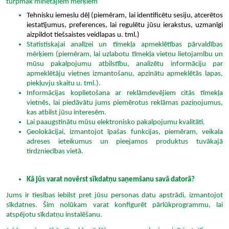
turpmāk minētajiem mērķiem
Tehnisku iemeslu dēļ (piemēram, lai identificētu sesiju, atcerētos
iestatījumus, preferences, lai regulētu jūsu ierakstus, uzmanīgi
aizpildot tiešsaistes veidlapas u. tml.)
Statistiskajai analīzei un tīmekļa apmeklētības pārvaldības
mērķiem (piemēram, lai uzlabotu tīmekļa vietņu lietojamību un
mūsu pakalpojumu atbilstību, analizētu informāciju par
apmeklētāju vietnes izmantošanu, apzinātu apmeklētās lapas,
piekļuvju skaitu u. tml.).
Informācijas koplietošana ar reklāmdevējiem citās tīmekļa
vietnēs, lai piedāvātu jums piemērotus reklāmas paziņojumus,
kas atbilst jūsu interesēm.
Lai paaugstinātu mūsu elektronisko pakalpojumu kvalitāti.
Ģeolokācijai, izmantojot īpašas funkcijas, piemēram, veikala
adreses ieteikumus un pieejamos produktus tuvākajā
tirdzniecības vietā.
Kā jūs varat novērst sīkdatņu saņemšanu savā datorā?
Jums ir tiesības iebilst pret jūsu personas datu apstrādi, izmantojot
sīkdatnes. Šim nolūkam varat konfigurēt pārlūkprogrammu, lai
atspējotu sīkdatņu instalēšanu.