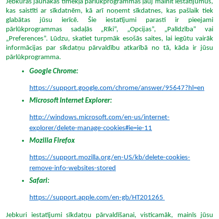
Jebkuras jaunākās tīmekļa pārlūkprogrammas ļauj mainīt iestatījumus,
kas saistīti ar sīkdatnēm, kā arī noņemt sīkdatnes, kas pašlaik tiek
glabātas jūsu ierīcē. Šie iestatījumi parasti ir pieejami
pārlūkprogrammas sadaļās „Rīki”, „Opcijas”, „Palīdzība” vai
„Preferences”. Lūdzu, skatiet turpmāk esošās saites, lai iegūtu vairāk
informācijas par sīkdatņu pārvaldību atkarībā no tā, kāda ir jūsu
pārlūkprogramma.
Google Chrome:
https://support.google.com/chrome/answer/95647?hl=en
Microsoft Internet Explorer:
http://windows.microsoft.com/en-us/internet-
explorer/delete-manage-cookies#ie=ie-11
Mozilla Firefox
https://support.mozilla.org/en-US/kb/delete-cookies-
remove-info-websites-stored
Safari:
https://support.apple.com/en-gb/HT201265
Jebkuri iestatījumi sīkdatņu pārvaldīšanai, visticamāk, mainīs jūsu