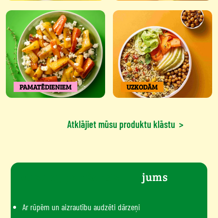
PAMATĒDIENIEM
UZKODĀM
Atklājiet mūsu produktu klāstu
>
Mūsu apņemšanās
jums
Ar rūpēm un aizrautību audzēti dārzeņi