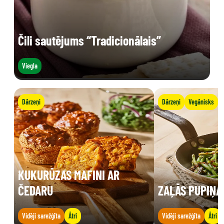
Čili sautējums “Tradicionālais”
Viegla
Dārzeņi
Dārzeņi
Vegānisks
KUKURŪZAS MAFINI AR
ČEDARU
ZAĻĀS PUPIŅA
Vidēji sarežģīta
Ātri
Vidēji sarežģīta
Ātri