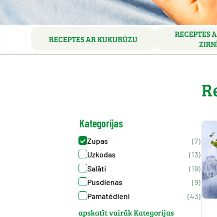
RECEPTES A
RECEPTES AR KUKURŪZU
ZIRN
R
Kategorijas
Zupas
(7)
Uzkodas
(13)
Salāti
(19)
Pusdienas
(9)
Pamatēdieni
(43)
apskatīt vairāk Kategorijas