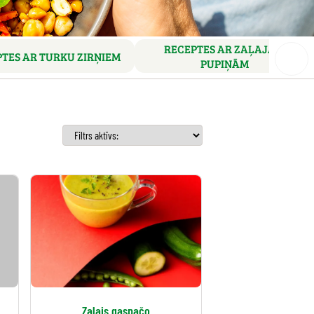
RECEPTES AR ZAĻAJĀM
TES AR TURKU ZIRŅIEM
PUPIŅĀM
Zaļais gaspačo