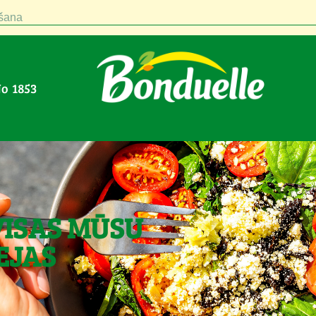
šana
No 1853
VISAS MŪSU
EJAS