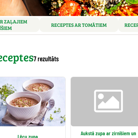
R ZAĻAJIEM
RECEPTES AR TOMĀTIEM
RECEP
ĪŠIEM
eceptes
7 rezultāts
Aukstā zupa ar zirnīšiem un
Lēcu zupa