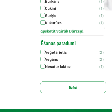
Burkāns
(1)
Cukīni
(1)
Gurķis
(1)
Kukurūza
(1)
apskatīt vairāk Dārzeņi
Ēšanas paradumi
Veģetārietis
(2)
Vegāns
(2)
Nesatur laktozi
(1)
Dzēst