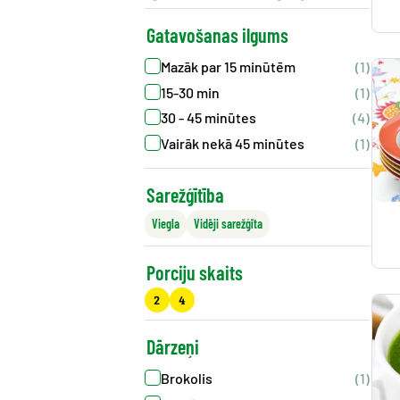
Gatavošanas ilgums
Mazāk par 15 minūtēm
(1)
15-30 min
(1)
30 - 45 minūtes
(4)
Vairāk nekā 45 minūtes
(1)
Sarežģītība
Viegla
Vidēji sarežģīta
Porciju skaits
2
4
Dārzeņi
Brokolis
(1)