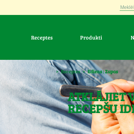
Meklē
Receptes
Produkti
>
Receptes
>
Ediens : Zupas
ATKLĀJIET 
RECEPŠU ID