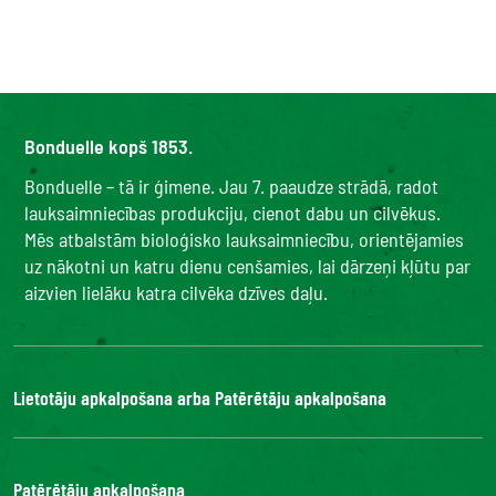
Bonduelle kopš 1853.
Bonduelle – tā ir ģimene. Jau 7. paaudze strādā, radot
lauksaimniecības produkciju, cienot dabu un cilvēkus.
Mēs atbalstām bioloģisko lauksaimniecību, orientējamies
uz nākotni un katru dienu cenšamies, lai dārzeņi kļūtu par
aizvien lielāku katra cilvēka dzīves daļu.
Lietotāju apkalpošana arba Patērētāju apkalpošana
Bonduelle Food Service
Patērētāju apkalpošana