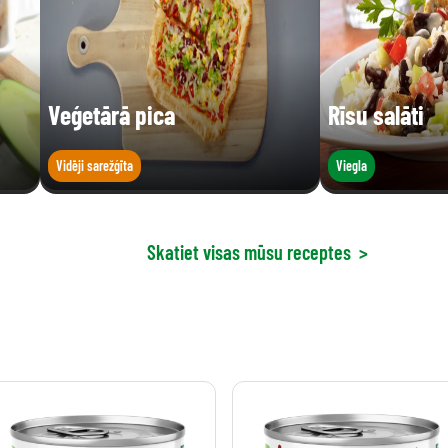
Veģetārā pica
Rīsu salāti
Vidēji sarežģīta
Viegla
Skatiet visas mūsu receptes
>