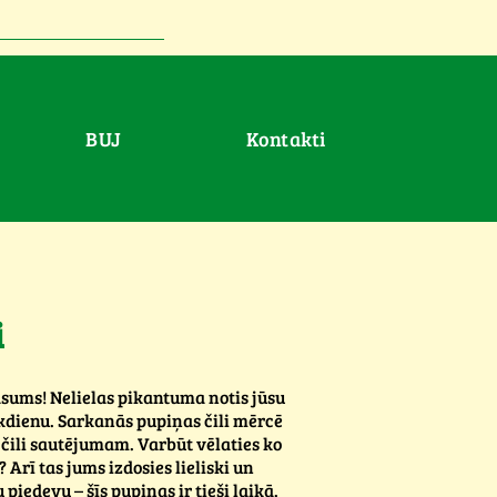
BUJ
Kontakti
i
asums! Nelielas pikantuma notis jūsu
 ikdienu. Sarkanās pupiņas čili mērcē
 čili sautējumam. Varbūt vēlaties ko
 Arī tas jums izdosies lieliski un
 piedevu – šīs pupiņas ir tieši laikā.