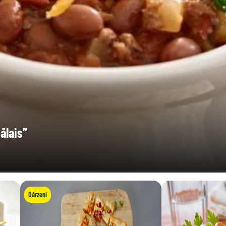
ālais”
Dārzeņi