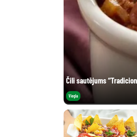
Sāls (g)
Čili sautējums “Tradicion
Viegla