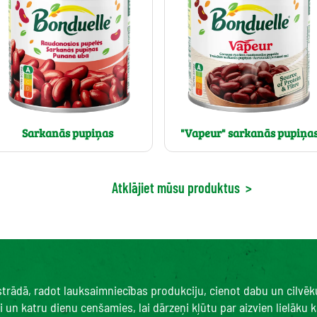
Sarkanās pupiņas
"Vapeur" sarkanās pupiņa
Atklājiet mūsu produktus
>
 strādā, radot lauksaimniecības produkciju, cienot dabu un cilvē
un katru dienu cenšamies, lai dārzeņi kļūtu par aizvien lielāku ka