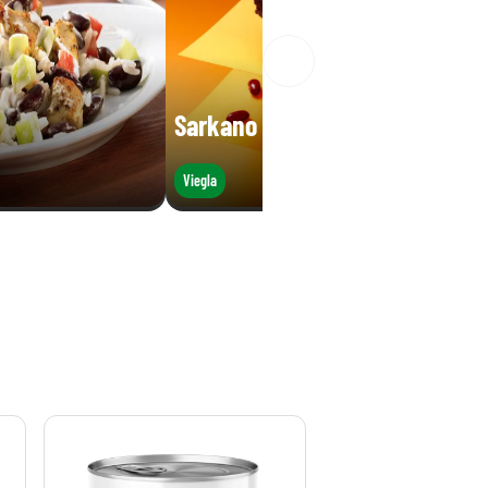
Sarkano pupiņu braunijs
Viegla