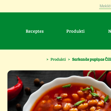
Meklē
Receptes
Produkti
>
Produkti
>
Sarkanās pupiņas Čil