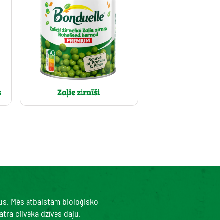
s
Zaļie zirnīši
kus. Mēs atbalstām bioloģisko
tra cilvēka dzīves daļu.