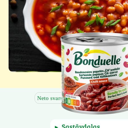
Neto svars: 430 g
Neto svars bez 
sastāvdaļas
▶