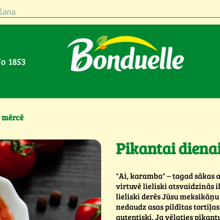
šana
No 1853
i mērcē
Pikantai diena
"Ai, karamba" – tagad sākas 
virtuvē lieliski atsvaidzinās
lieliski derēs Jūsu meksikāņu
nedaudz asas pildītas tortiļas?
autentiski. Ja vēlaties pikantu