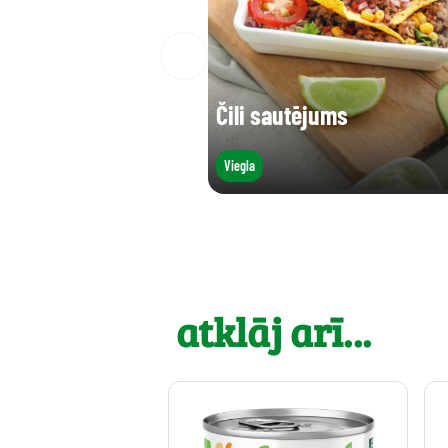
Čili sautējums
Viegla
atklāj arī...