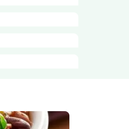
īpoli, modificēta kukurūzas ciete, 
100g
469 kJ
nai jūsu ēdieniem. 
112 kcal
2,8 g
0,3 g
14 g
6,0 g
5,1 g
5,1 g