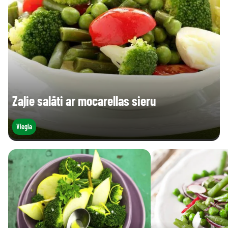
Zaļie salāti ar mocarellas sieru
Viegla