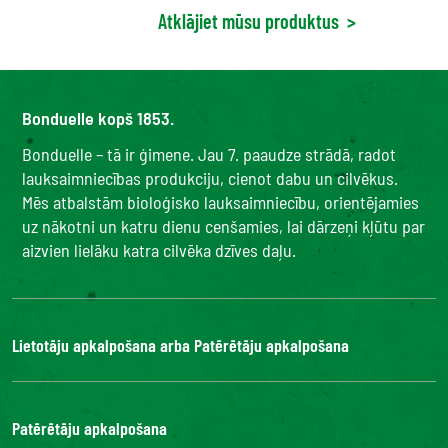
Atklājiet mūsu produktus
>
Bonduelle kopš 1853.
Bonduelle – tā ir ģimene. Jau 7. paaudze strādā, radot
lauksaimniecības produkciju, cienot dabu un cilvēkus.
Mēs atbalstām bioloģisko lauksaimniecību, orientējamies
uz nākotni un katru dienu cenšamies, lai dārzeņi kļūtu par
aizvien lielāku katra cilvēka dzīves daļu.
Lietotāju apkalpošana arba Patērētāju apkalpošana
Bonduelle Food Service
Patērētāju apkalpošana