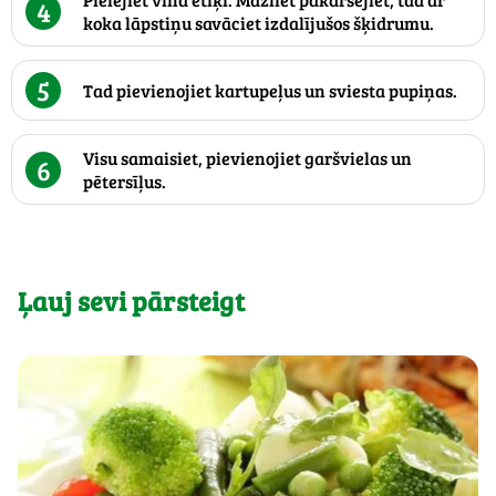
4
koka lāpstiņu savāciet izdalījušos šķidrumu.
5
Tad pievienojiet kartupeļus un sviesta pupiņas.
Visu samaisiet, pievienojiet garšvielas un
6
pētersīļus.
Ļauj sevi pārsteigt