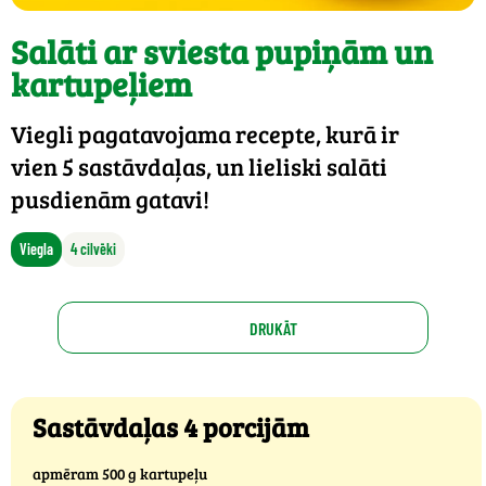
Salāti ar sviesta pupiņām un
kartupeļiem
Viegli pagatavojama recepte, kurā ir
vien 5 sastāvdaļas, un lieliski salāti
pusdienām gatavi!
Viegla
4 cilvēki
DRUKĀT
Sastāvdaļas 4 porcijām
apmēram 500 g kartupeļu