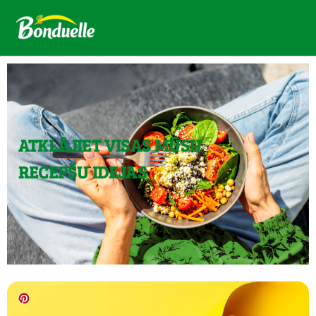
ATKLĀJIET VISAS MŪSU
RECEPŠU IDEJAS