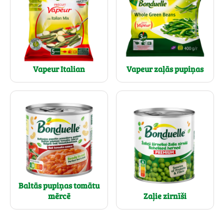
Vapeur Italian
Vapeur zaļās pupiņas
Baltās pupiņas tomātu
mērcē
Zaļie zirnīši