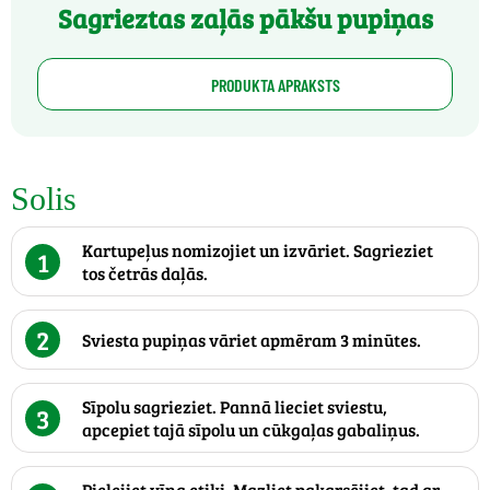
Sagrieztas zaļās pākšu pupiņas
PRODUKTA APRAKSTS
Solis
Kartupeļus nomizojiet un izvāriet. Sagrieziet
1
tos četrās daļās.
2
Sviesta pupiņas vāriet apmēram 3 minūtes.
Sīpolu sagrieziet. Pannā lieciet sviestu,
3
apcepiet tajā sīpolu un cūkgaļas gabaliņus.
Pielejiet vīna etiķi. Mazliet pakarsējiet, tad ar