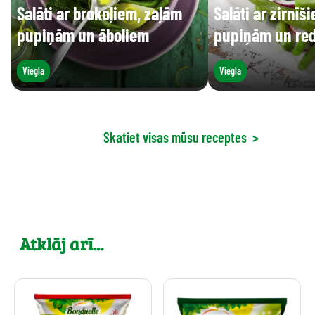
Salāti ar brokoļiem, zaļām
Salāti ar zirnīš
pupiņām un āboliem
pupiņām un re
Viegla
Viegla
Skatiet visas mūsu receptes
>
Atklāj arī...