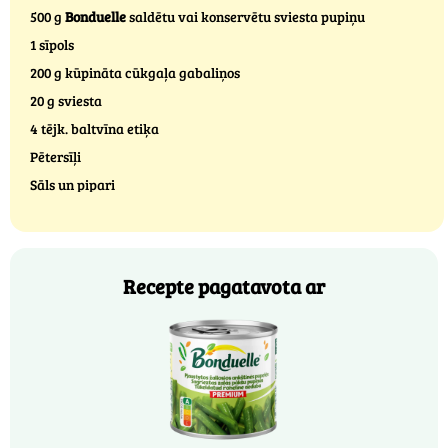
500 g
Bonduelle
saldētu vai konservētu sviesta pupiņu
1 sīpols
200 g kūpināta cūkgaļa gabaliņos
20 g sviesta
4 tējk. baltvīna etiķa
Pētersīļi
Sāls un pipari
Recepte pagatavota ar