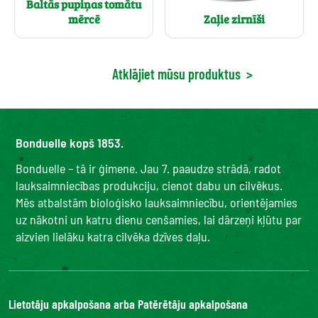
Baltās pupiņas tomātu
mērcē
Zaļie zirnīši
Atklājiet mūsu produktus
>
Bonduelle kopš 1853.
Bonduelle – tā ir ģimene. Jau 7. paaudze strādā, radot
lauksaimniecības produkciju, cienot dabu un cilvēkus.
Mēs atbalstām bioloģisko lauksaimniecību, orientējamies
uz nākotni un katru dienu cenšamies, lai dārzeņi kļūtu par
aizvien lielāku katra cilvēka dzīves daļu.
Lietotāju apkalpošana arba Patērētāju apkalpošana