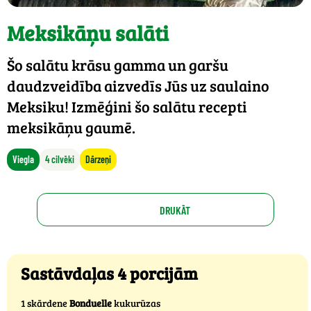
Meksikāņu salāti
Šo salātu krāsu gamma un garšu
daudzveidība aizvedīs Jūs uz saulaino
Meksiku! Izmēģini šo salātu recepti
meksikāņu gaumē.
Viegla
4 cilvēki
Dārzeņi
DRUKĀT
Sastāvdaļas 4 porcijām
1 skārdene
Bonduelle
kukurūzas