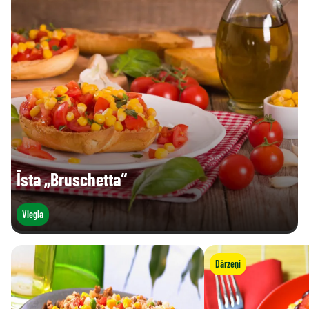
Īsta „Bruschetta“
Viegla
Dārzeņi