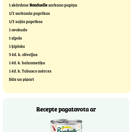
1 skārdene
Bonduelle
sarkano pupiņu
1/2 sarkanās paprikas
1/2 zaļās paprikas
1 avokado
1 sīpols
1 ķiploks
3 ēd. k. olīveļļas
1 ēd. k. balzametiķa
1 ēd. k. Tabasco mērces
Sāls un pipari
Recepte pagatavota ar