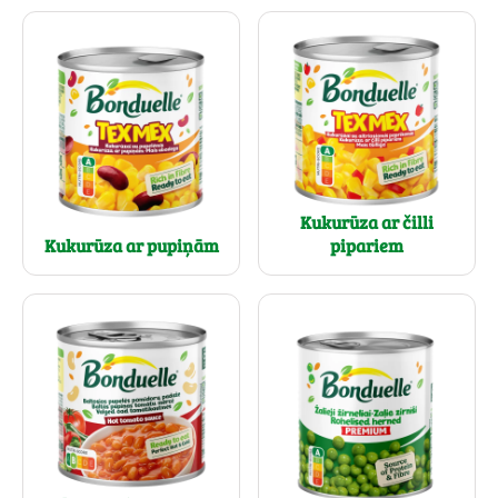
Kukurūza ar čilli
Kukurūza ar pupiņām
pipariem