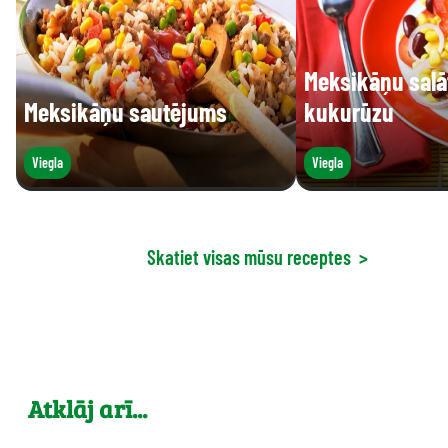
Meksikāņu salāt
Meksikāņu sautējums
kukurūzu
Viegla
Viegla
Skatiet visas mūsu receptes
>
Atklāj arī...