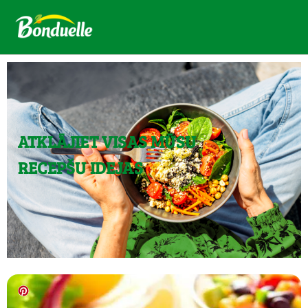
ATKLĀJIET VISAS MŪSU
RECEPŠU IDEJAS