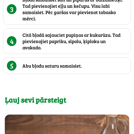
Tad pievienojiet eļļu un kečupu. Visu labi
3
samaisiet. Pēc garšas var pievienot tabasko
mērci.
Citā bļodā sajauciet pupiņas ar kukurūzu. Tad
4
pievienojiet papriku, sīpolu, ķiploku un
avokado.
5
Abu bļodu saturu samaisiet.
Ļauj sevi pārsteigt