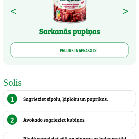
<
>
Sarkanās pupiņas
PRODUKTA APRAKSTS
Solis
1
Sagrieziet sīpolu, ķiploku un paprikas.
2
Avokado sagrieziet kubiņos.
Bļodā samaisiet sāli un piparus ar balzametiķi.