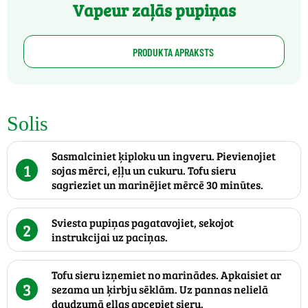
Vapeur zaļās pupiņas
PRODUKTA APRAKSTS
Solis
Sasmalciniet ķiploku un ingveru. Pievienojiet
1
sojas mērci, eļļu un cukuru. Tofu sieru
sagrieziet un marinējiet mērcē 30 minūtes.
Sviesta pupiņas pagatavojiet, sekojot
2
instrukcijai uz paciņas.
Tofu sieru izņemiet no marinādes. Apkaisiet ar
3
sezama un ķirbju sēklām. Uz pannas nelielā
daudzumā eļļas apcepiet sieru.