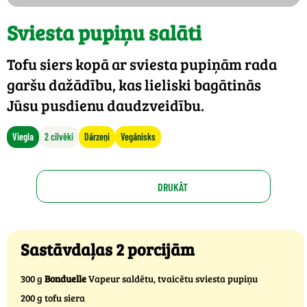
Sviesta pupiņu salāti
Tofu siers kopā ar sviesta pupiņām rada
garšu dažādību, kas lieliski bagātinās
Jūsu pusdienu daudzveidību.
Viegla
2 cilvēki
Dārzeņi
Vegānisks
DRUKĀT
Sastāvdaļas 2 porcijām
300 g
Bonduelle
Vapeur saldētu, tvaicētu sviesta pupiņu
200 g tofu siera