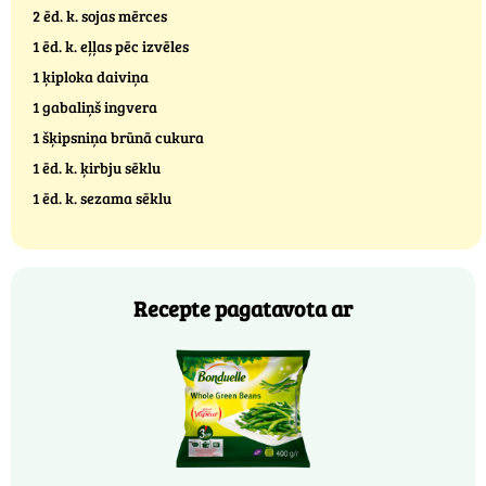
2 ēd. k. sojas mērces
1 ēd. k. eļļas pēc izvēles
1 ķiploka daiviņa
1 gabaliņš ingvera
1 šķipsniņa brūnā cukura
1 ēd. k. ķirbju sēklu
1 ēd. k. sezama sēklu
Recepte pagatavota ar