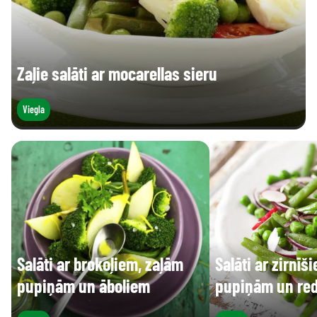
Zaļie salāti ar mocarellas sieru
Viegla
Salāti ar brokoļiem, zaļām
Salāti ar zirnīš
pupiņām un āboliem
pupiņām un re