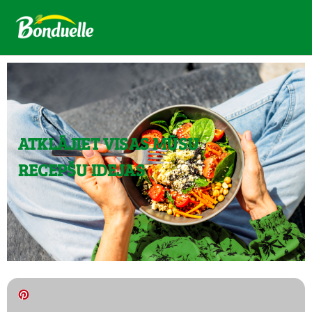
ATKLĀJIET VISAS MŪSU
RECEPŠU IDEJAS