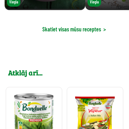
Viegla
Viegla
Skatiet visas mūsu receptes
>
Atklāj arī...