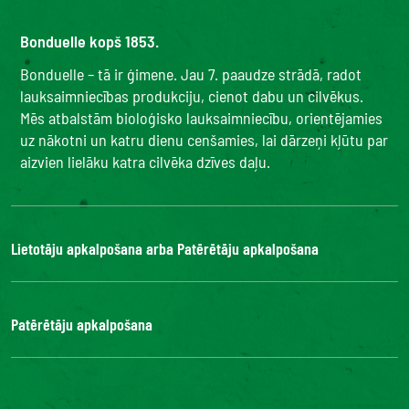
Bonduelle kopš 1853.
Bonduelle – tā ir ģimene. Jau 7. paaudze strādā, radot
lauksaimniecības produkciju, cienot dabu un cilvēkus.
Mēs atbalstām bioloģisko lauksaimniecību, orientējamies
uz nākotni un katru dienu cenšamies, lai dārzeņi kļūtu par
aizvien lielāku katra cilvēka dzīves daļu.
Lietotāju apkalpošana arba Patērētāju apkalpošana
Bonduelle Food Service
Patērētāju apkalpošana
Kontakti
BUJ
Digitālā piekļuve: nav atbilstoša