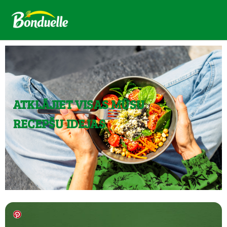
ATKLĀJIET VISAS MŪSU
RECEPŠU IDEJAS