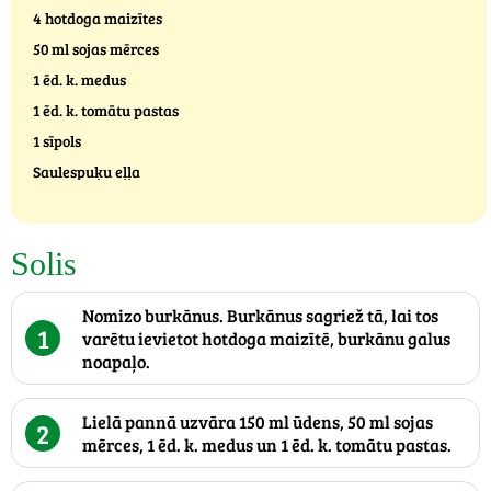
4 hotdoga maizītes
50 ml sojas mērces
1 ēd. k. medus
1 ēd. k. tomātu pastas
1 sīpols
Saulespuķu eļļa
Solis
Nomizo burkānus. Burkānus sagriež tā, lai tos
1
varētu ievietot hotdoga maizītē, burkānu galus
noapaļo.
Lielā pannā uzvāra 150 ml ūdens, 50 ml sojas
2
mērces, 1 ēd. k. medus un 1 ēd. k. tomātu pastas.