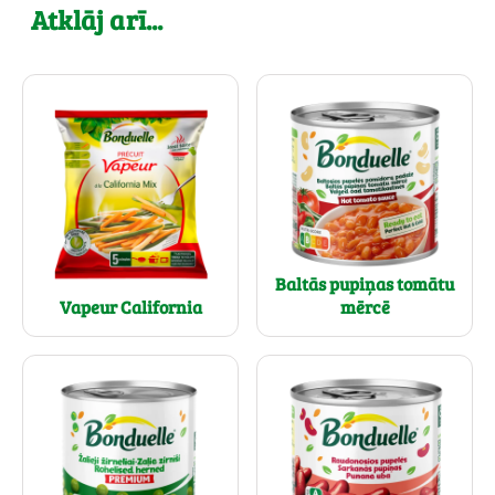
Atklāj arī...
Baltās pupiņas tomātu
Vapeur California
mērcē