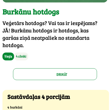
Burkānu hotdogs
Veģetārs hotdogs? Vai tas ir iespējams?
JĀ! Burkānu hotdogs ir hotdogs, kas
garšas ziņā neatpaliek no standarta
hotdoga.
Viegla
4 cilvēki
DRUKĀT
Sastāvdaļas 4 porcijām
4 burkāni