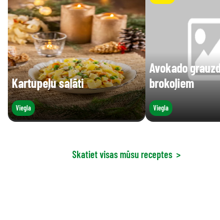
Avokado grauzd
Kartupeļu salāti
brokoļiem
Viegla
Viegla
Skatiet visas mūsu receptes
>