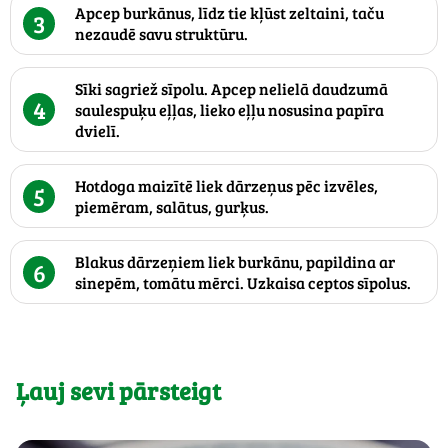
Apcep burkānus, līdz tie kļūst zeltaini, taču
3
nezaudē savu struktūru.
Sīki sagriež sīpolu. Apcep nelielā daudzumā
4
saulespuķu eļļas, lieko eļļu nosusina papīra
dvielī.
Hotdoga maizītē liek dārzeņus pēc izvēles,
5
piemēram, salātus, gurķus.
Blakus dārzeņiem liek burkānu, papildina ar
6
sinepēm, tomātu mērci. Uzkaisa ceptos sīpolus.
Ļauj sevi pārsteigt