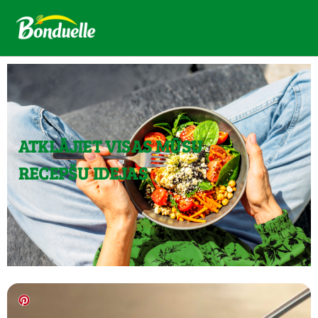
ATKLĀJIET VISAS MŪSU
RECEPŠU IDEJAS