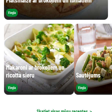
Viegla
Makaroni ar brokoļiem un
ricotta sieru
Sautējums
Viegla
Viegla
Skatiet visas mūsu receptes
>