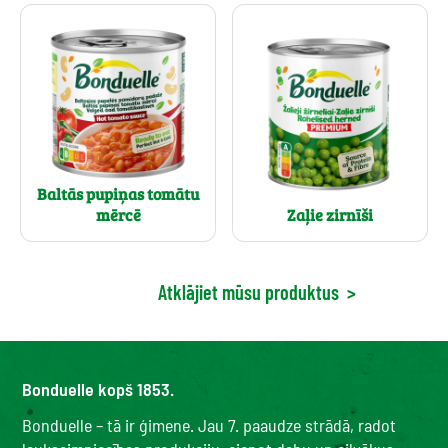
Baltās pupiņas tomātu
mērcē
Zaļie zirnīši
Atklājiet mūsu produktus
>
Bonduelle kopš 1853.
Bonduelle – tā ir ģimene. Jau 7. paaudze strādā, radot