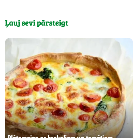
Ļauj sevi pārsteigt
Plātsmaize ar brokoļiem un tomātiem