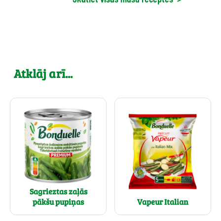
Atklāj arī...
Sagrieztas zaļās
pākšu pupiņas
Vapeur Italian