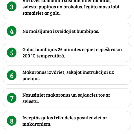
Virtuves kombainā sasmalciniet tomātus,
3
sviesta pupiņas un brokoļus. Iegūto masu labi
samaisiet ar gaļu.
4
No maisījuma izveidojiet bumbiņas.
Gaļas bumbiņas 25 minūtes cepiet cepeškrāsnī
5
200 °C temperatūrā.
Makaronus izvāriet, sekojot instrukcijai uz
6
paciņas.
Nosusiniet makaronus un sajauciet tos ar
7
sviestu.
Izceptās gaļas frikadeles pasniedziet ar
8
makaroniem.