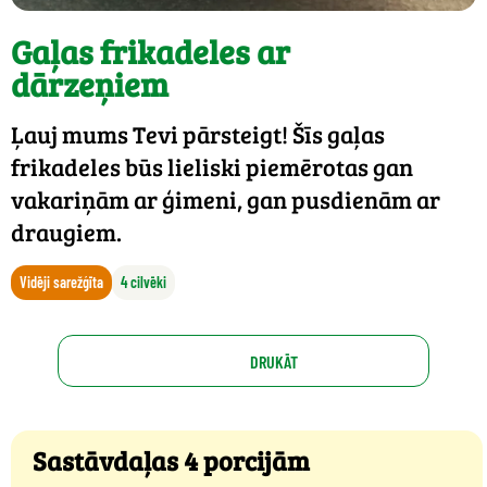
Gaļas frikadeles ar
dārzeņiem
Ļauj mums Tevi pārsteigt! Šīs gaļas
frikadeles būs lieliski piemērotas gan
vakariņām ar ģimeni, gan pusdienām ar
draugiem.
Vidēji sarežģīta
4 cilvēki
DRUKĀT
Sastāvdaļas 4 porcijām