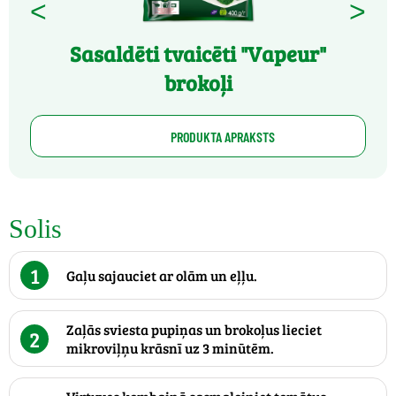
<
>
Sasaldēti tvaicēti "Vapeur"
brokoļi
PRODUKTA APRAKSTS
Solis
1
Gaļu sajauciet ar olām un eļļu.
Zaļās sviesta pupiņas un brokoļus lieciet
2
mikroviļņu krāsnī uz 3 minūtēm.