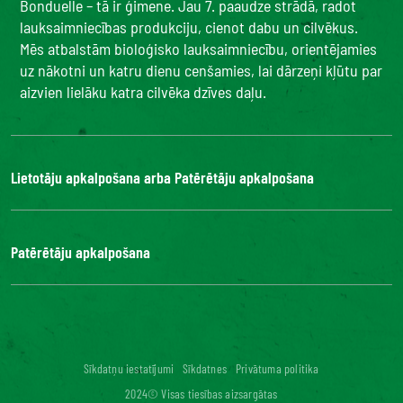
Bonduelle – tā ir ģimene. Jau 7. paaudze strādā, radot
lauksaimniecības produkciju, cienot dabu un cilvēkus.
Mēs atbalstām bioloģisko lauksaimniecību, orientējamies
uz nākotni un katru dienu cenšamies, lai dārzeņi kļūtu par
aizvien lielāku katra cilvēka dzīves daļu.
Lietotāju apkalpošana arba Patērētāju apkalpošana
Bonduelle Food Service
Patērētāju apkalpošana
Kontakti
BUJ
Digitālā piekļuve: nav atbilstoša
Sīkdatņu iestatījumi
Sīkdatnes
Privātuma politika
2024© Visas tiesības aizsargātas