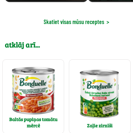
Skatiet visas mūsu receptes
>
atklāj arī...
Baltās pupiņas tomātu
mērcē
Zaļie zirnīši