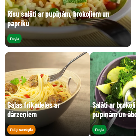
Rīsu salāti ar pupiņām, brokoļiem un
papriku
Viegla
Gaļas frikadeles ar
Salāti ar broko
dārzeņiem
pupiņām un āb
Vidēji sarežģīta
Viegla