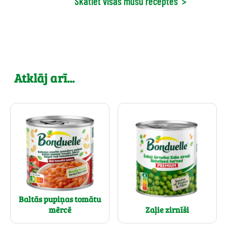
Skatiet visas mūsu receptes
>
Atklāj arī...
Baltās pupiņas tomātu
mērcē
Zaļie zirnīši