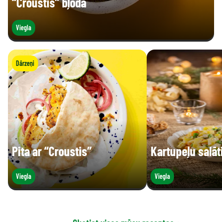
“Croustis” bļoda
Viegla
Dārzeņi
Pita ar “Croustis”
Kartupeļu salāt
Viegla
Viegla