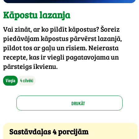
Kāpostu lazanja
Vai zināt, ar ko pildīt kāpostus? Šoreiz
piedāvājam kāpostus pārvērst lazanjā,
pildot tos ar gaļu un rīsiem. Neierasta
recepte, kas ir viegli pagatavojama un
pārsteigs ikvienu.
Viegla
4 cilvēki
DRUKĀT
Sastāvdaļas 4 porcijām