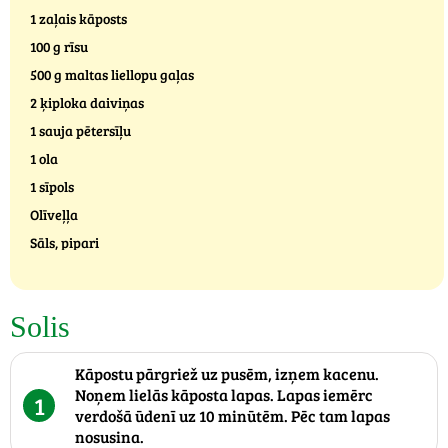
1 zaļais kāposts
100 g rīsu
500 g maltas liellopu gaļas
2 ķiploka daiviņas
1 sauja pētersīļu
1 ola
1 sīpols
Olīveļļa
Sāls, pipari
Solis
Kāpostu pārgriež uz pusēm, izņem kacenu.
Noņem lielās kāposta lapas. Lapas iemērc
1
verdošā ūdenī uz 10 minūtēm. Pēc tam lapas
nosusina.