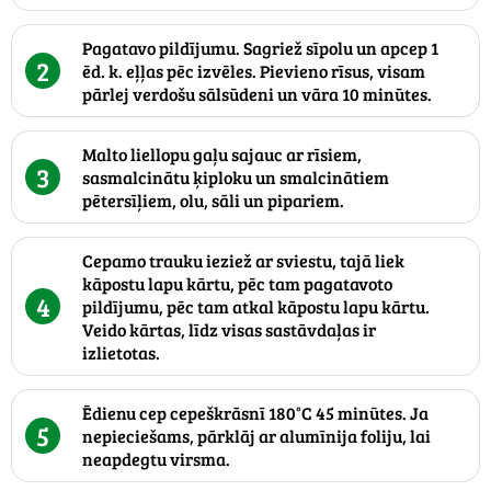
Pagatavo pildījumu. Sagriež sīpolu un apcep 1
2
ēd. k. eļļas pēc izvēles. Pievieno rīsus, visam
pārlej verdošu sālsūdeni un vāra 10 minūtes.
Malto liellopu gaļu sajauc ar rīsiem,
3
sasmalcinātu ķiploku un smalcinātiem
pētersīļiem, olu, sāli un pipariem.
Cepamo trauku ieziež ar sviestu, tajā liek
kāpostu lapu kārtu, pēc tam pagatavoto
4
pildījumu, pēc tam atkal kāpostu lapu kārtu.
Veido kārtas, līdz visas sastāvdaļas ir
izlietotas.
Ēdienu cep cepeškrāsnī 180°C 45 minūtes. Ja
5
nepieciešams, pārklāj ar alumīnija foliju, lai
neapdegtu virsma.