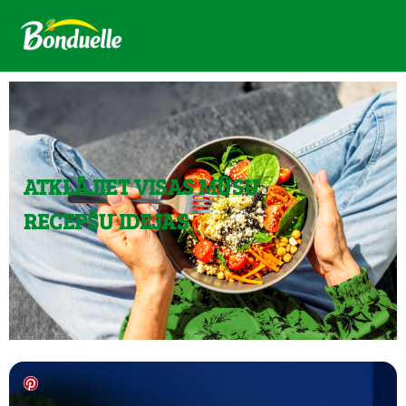
ATKLĀJIET VISAS MŪSU
RECEPŠU IDEJAS