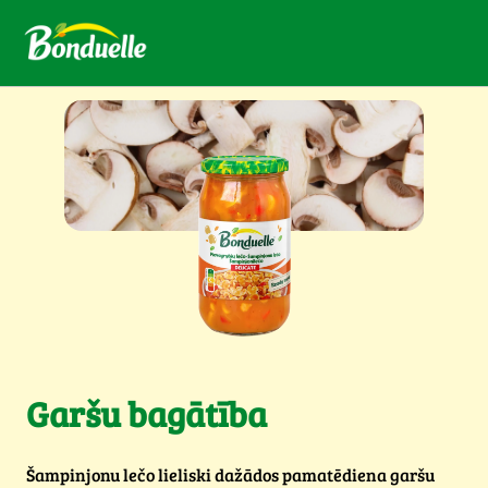
Garšu bagātība
Šampinjonu lečo lieliski dažādos pamatēdiena garšu