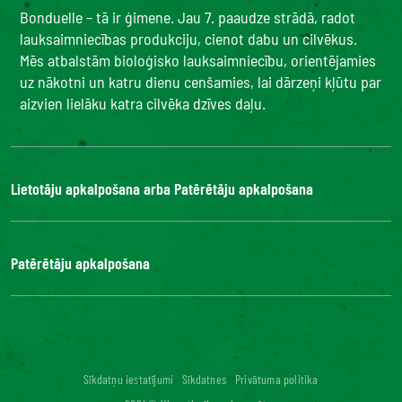
Bonduelle – tā ir ģimene. Jau 7. paaudze strādā, radot
lauksaimniecības produkciju, cienot dabu un cilvēkus.
Mēs atbalstām bioloģisko lauksaimniecību, orientējamies
uz nākotni un katru dienu cenšamies, lai dārzeņi kļūtu par
aizvien lielāku katra cilvēka dzīves daļu.
Lietotāju apkalpošana arba Patērētāju apkalpošana
Bonduelle Food Service
Patērētāju apkalpošana
Kontakti
BUJ
Digitālā piekļuve: nav atbilstoša
Sīkdatņu iestatījumi
Sīkdatnes
Privātuma politika