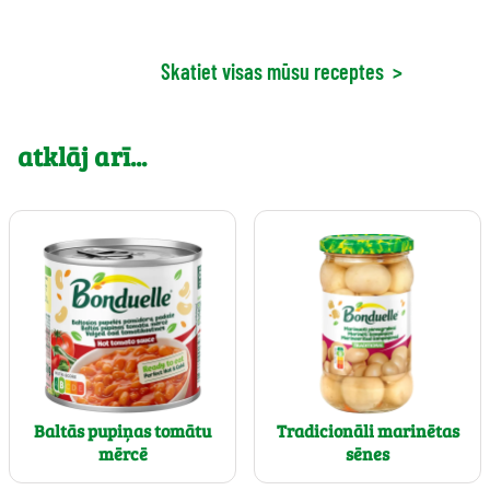
Skatiet visas mūsu receptes
>
atklāj arī...
Baltās pupiņas tomātu
Tradicionāli marinētas
mērcē
sēnes