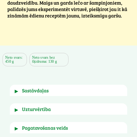
daudzveidību. Maigs un gards lečo ar šampinjoniem,
palīdzēs jums eksperimentēt virtuvē, piešķirot jau it kā
zināmām ēdienu receptēm jaunu, izteiksmīgu garšu.
Neto svars:
Neto svars bez
450 g
šķidruma: 130 g
sastāvdaļas
▶
Ūdens, šampinjoni (28%), tomātu biezenis, sīpoli, 
uzturvērtība
▶
sarkanā paprika, cukurs, rapšu eļļa, sāls, 
modificēta kartupeļu ciete, paprika, skābe: 
citronskābe, sarkanie pipari.
pagatavošanas veids
▶
100g