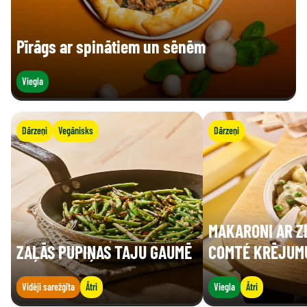
Pīrāgs ar spinātiem un sēnēm
Viegla
Dārzeņi
Vegānisks
Dārzeņi
MAKARONI AR Z
ZAĻĀS PUPIŅAS TAJU GAUMĒ
COMTÉ KRĒJUM
Vidēji sarežģīta
Ātri
Viegla
Ātri