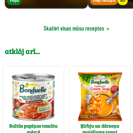
Viegla
Vidēji sarežģīta
Ātri
Skatiet visas mūsu receptes
>
atklāj arī...
Baltās pupiņas tomātu
Ķirbju un dārzeņu
mērcē
maisījums zupai