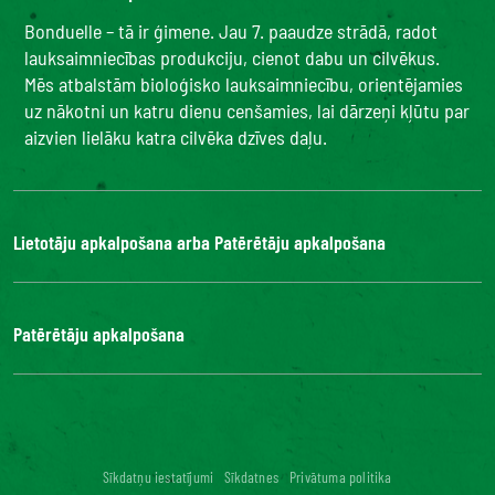
Bonduelle – tā ir ģimene. Jau 7. paaudze strādā, radot
lauksaimniecības produkciju, cienot dabu un cilvēkus.
Mēs atbalstām bioloģisko lauksaimniecību, orientējamies
uz nākotni un katru dienu cenšamies, lai dārzeņi kļūtu par
aizvien lielāku katra cilvēka dzīves daļu.
Lietotāju apkalpošana arba Patērētāju apkalpošana
Bonduelle Food Service
Patērētāju apkalpošana
Kontakti
BUJ
Digitālā piekļuve: nav atbilstoša
Sīkdatņu iestatījumi
Sīkdatnes
Privātuma politika