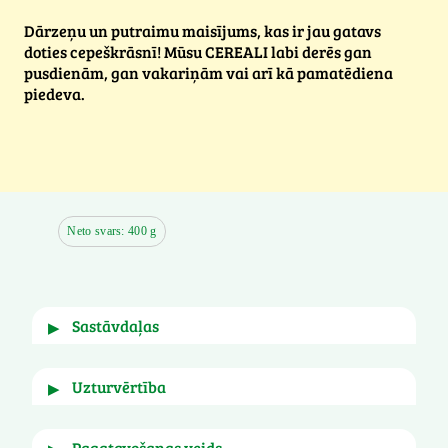
Dārzeņu un putraimu maisījums, kas ir jau gatavs
doties cepeškrāsnī! Mūsu CEREALI labi derēs gan
pusdienām, gan vakariņām vai arī kā pamatēdiena
piedeva.
Neto svars: 400 g
sastāvdaļas
▶
ķirbis, vārīti cepti griķi (ūdens, cepti griķi), 
uzturvērtība
▶
vārīti griķi (ūdens, griķi), pupiņas, tomāti, 
dehidratētas lēcas, sīpoli.
 Var saturēt 
Selerijas, Kvieši + glutēns
. 
pagatavošanas veids