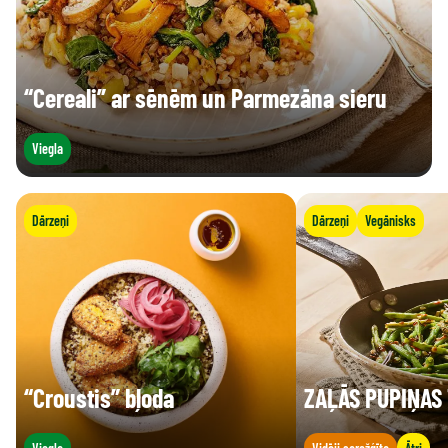
“Cereali” ar sēnēm un Parmezāna sieru
Viegla
Dārzeņi
Dārzeņi
Vegānisks
“Croustis” bļoda
ZAĻĀS PUPIŅAS