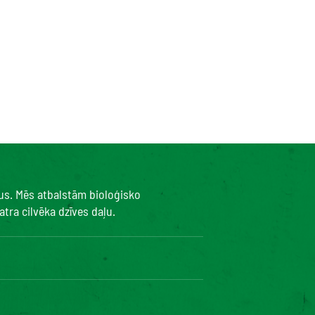
kus. Mēs atbalstām bioloģisko
tra cilvēka dzīves daļu.