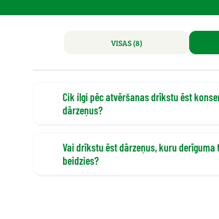
VISAS (8)
Cik ilgi pēc atvēršanas drīkstu ēst konse
dārzeņus?
Vai drīkstu ēst dārzeņus, kuru derīguma 
beidzies?