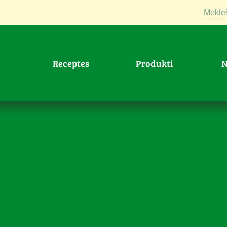
Meklē
Receptes
Produkti
>
Buj
VISAS ATBI
JAUTĀJUMI