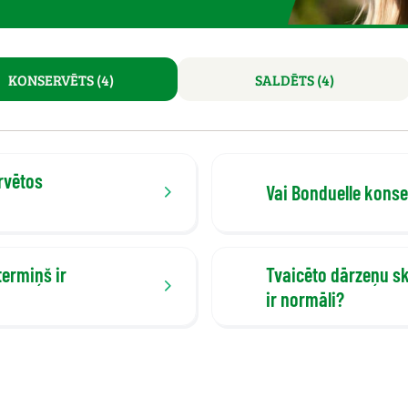
KONSERVĒTS (4)
SALDĒTS (4)
rvētos
Vai Bonduelle konse
termiņš ir
Tvaicēto dārzeņu sk
ir normāli?