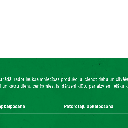
 strādā, radot lauksaimniecības produkciju, cienot dabu un cilvē
un katru dienu cenšamies, lai dārzeņi kļūtu par aizvien lielāku ka
 apkalpošana
Patērētāju apkalpošana
Kontakti
BUJ