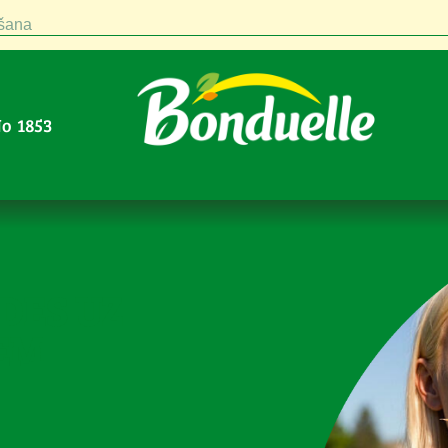
šana
No 1853
LDES UZ
EM