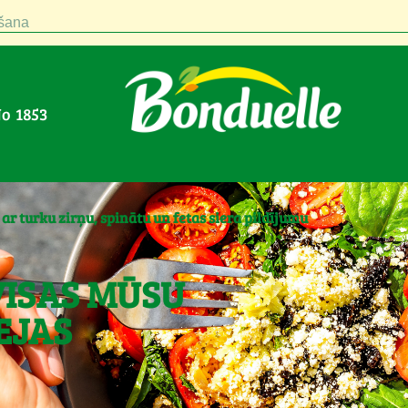
šana
No 1853
 ar turku zirņu, spinātu un fetas siera pildījumu
VISAS MŪSU
EJAS