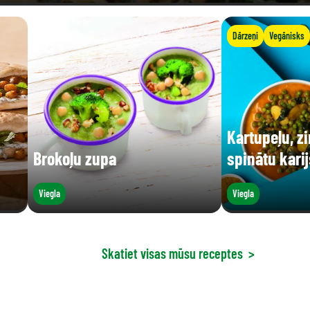
Dārzeņi
Vegānisks
Kartupeļu, zi
Brokoļu zupa
spinātu karij
Viegla
Viegla
Skatiet visas mūsu receptes
>