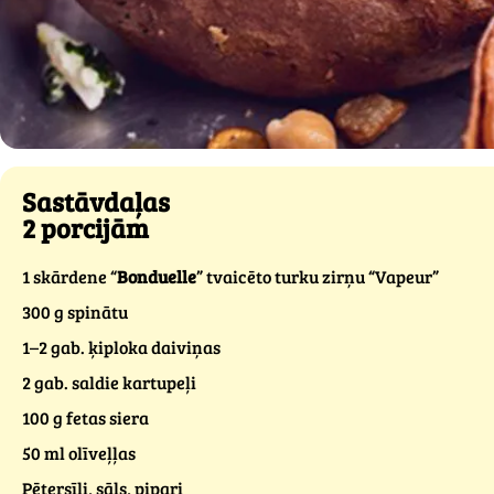
Sastāvdaļas
2 porcijām
1 skārdene “
Bonduelle
” tvaicēto turku zirņu “Vapeur”
300 g spinātu
1–2 gab. ķiploka daiviņas
2 gab. saldie kartupeļi
100 g fetas siera
50 ml olīveļļas
Pētersīļi, sāls, pipari