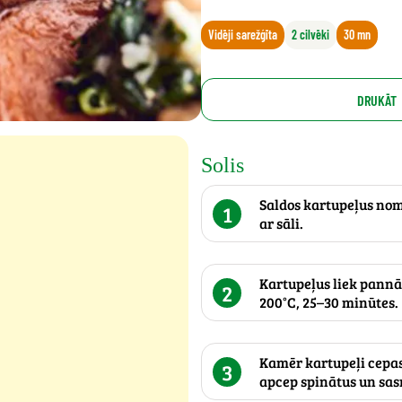
Vidēji sarežģīta
2 cilvēki
30 mn
DRUKĀT
Solis
Saldos kartupeļus nom
1
ar sāli.
Kartupeļus liek pannā
2
200°C, 25–30 minūtes.
Kamēr kartupeļi cepas
3
apcep spinātus un sas