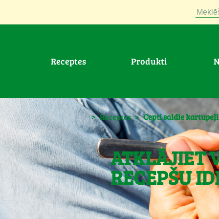
Meklē
Receptes
Produkti
>
Receptes
>
Cepti saldie kartupeļi
ATKLĀJIET 
RECEPŠU ID