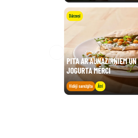
Dārzeņi
PITA AR AUNAZIRŅIEM UN
JOGURTA MĒRCI
Vidēji sarežģīta
Ātri