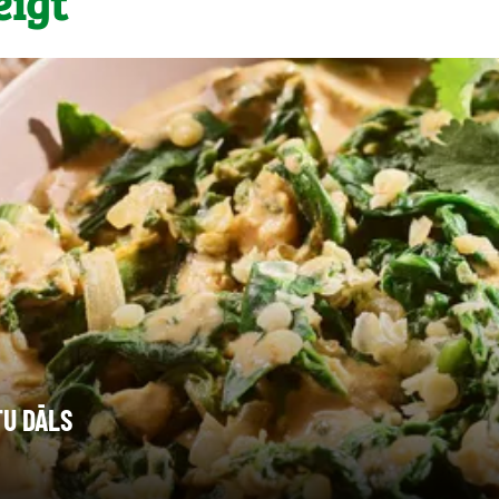
eigt
TU DĀLS