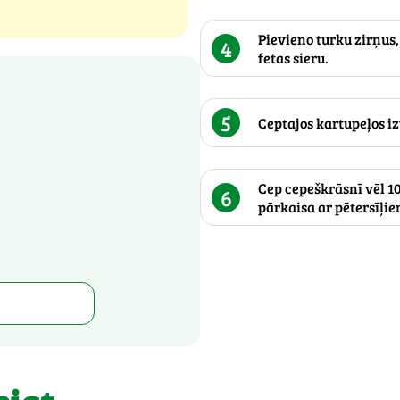
Pievieno turku zirņus,
4
fetas sieru.
5
Ceptajos kartupeļos iz
Cep cepeškrāsnī vēl 10
6
pārkaisa ar pētersīļie