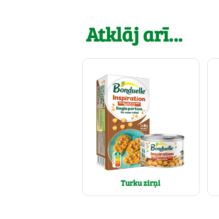
Atklāj arī...
Turku zirņi