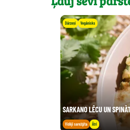
Ļauj sevi pārst
Dārzeņi
Vegānisks
SARKANO LĒCU UN SPINĀ
Vidēji sarežģīta
Ātri