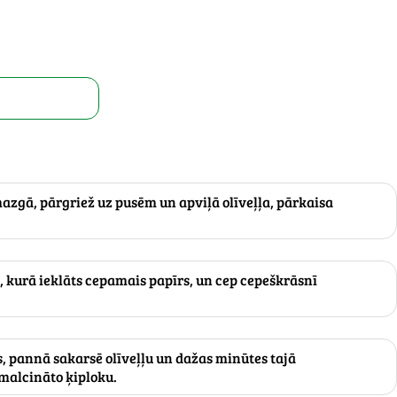
azgā, pārgriež uz pusēm un apviļā olīveļļa, pārkaisa
, kurā ieklāts cepamais papīrs, un cep cepeškrāsnī
, pannā sakarsē olīveļļu un dažas minūtes tajā
malcināto ķiploku.