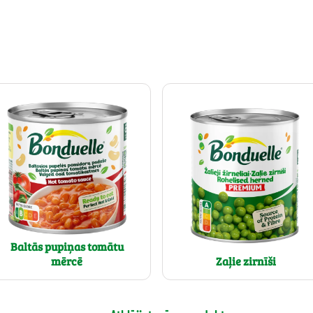
Baltās pupiņas tomātu
mērcē
Zaļie zirnīši