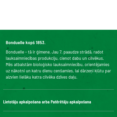
Bonduelle kopš 1853.
Bonduelle – tā ir ģimene. Jau 7. paaudze strādā, radot
lauksaimniecības produkciju, cienot dabu un cilvēkus.
Mēs atbalstām bioloģisko lauksaimniecību, orientējamies
uz nākotni un katru dienu cenšamies, lai dārzeņi kļūtu par
aizvien lielāku katra cilvēka dzīves daļu.
Lietotāju apkalpošana arba Patērētāju apkalpošana
Bonduelle Food Service