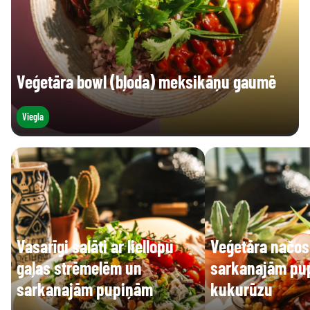
Veģetāra bowl (bļoda) meksikāņu gaumē
Viegla
Vasarīgi salāti ar liellopu
Veģetāra načos
gaļas strēmelēm un
sarkanajām pu
sarkanajām pupiņām
kukurūzu