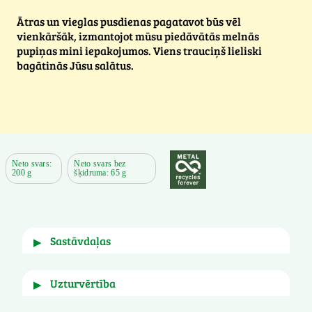
Ātras un vieglas pusdienas pagatavot būs vēl
vienkāršāk, izmantojot mūsu piedāvātās melnās
pupiņas mini iepakojumos. Viens trauciņš lieliski
bagātinās Jūsu salātus.
Neto svars:
Neto svars bez
200 g
šķidruma: 65 g
sastāvdaļas
▶
melnās pupiņas, ūdens, sāls, aromatizētājs, 
uzturvērtība
▶
biezinātājs: kalcija hlorīds.
Augsts šķiedrvielu saturs, Augsts olbaltumvielu 