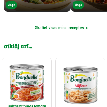
Viegla
Viegla
Skatiet visas mūsu receptes
>
atklāj arī...
Baltās pupiņas tomātu