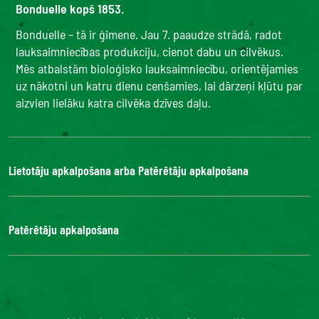
Bonduelle kopš 1853.
Bonduelle – tā ir ģimene. Jau 7. paaudze strādā, radot
lauksaimniecības produkciju, cienot dabu un cilvēkus.
Mēs atbalstām bioloģisko lauksaimniecību, orientējamies
uz nākotni un katru dienu cenšamies, lai dārzeņi kļūtu par
aizvien lielāku katra cilvēka dzīves daļu.
Lietotāju apkalpošana arba Patērētāju apkalpošana
Bonduelle Food Service
Patērētāju apkalpošana
Kontakti
BUJ
Digitālā piekļuve: nav atbilstoša