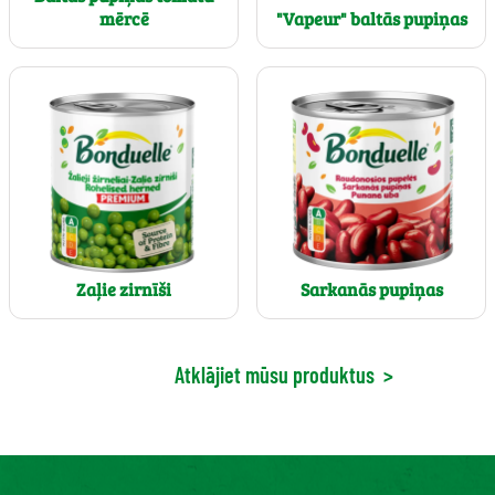
mērcē
"Vapeur" baltās pupiņas
Zaļie zirnīši
Sarkanās pupiņas
Atklājiet mūsu produktus
>