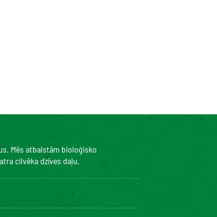
kus. Mēs atbalstām bioloģisko
tra cilvēka dzīves daļu.