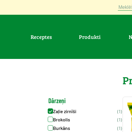
Meklē
Receptes
Produkti
>
Produkti
>
Darzeni : Soya-pupin
P
Dārzeņi
Zaļie zirnīši
(1)
Brokolis
(1)
Burkāns
(1)