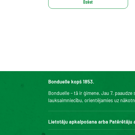
Dzēst
Bonduelle kopš 1853.
Bonduelle – tā ir ģimene. Jau 7. paaudze
lauksaimniecību, orientējamies uz nākotni 
Lietotāju apkalpošana arba Patērētāju
Bonduelle Food Service