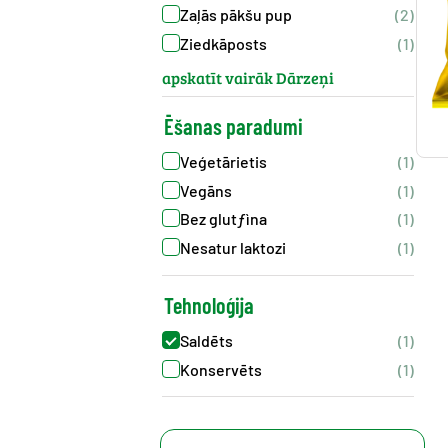
Zaļās pākšu pup
(2)
Ziedkāposts
(1)
apskatīt vairāk Dārzeņi
Ēšanas paradumi
Veģetārietis
(1)
Vegāns
(1)
Bez glutƒìna
(1)
Nesatur laktozi
(1)
Tehnoloģija
Saldēts
(1)
Konservēts
(1)