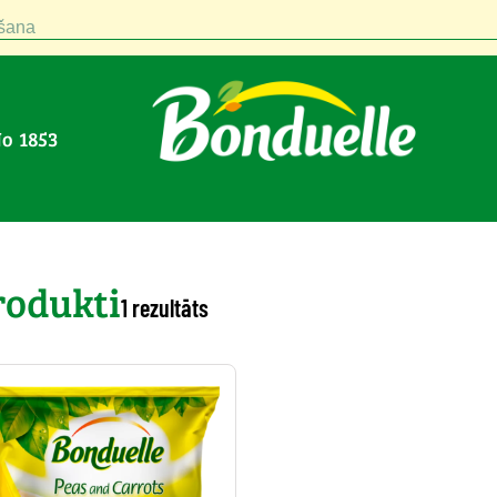
šana
No 1853
as
>
Gatavosanas-veids : Saldets
rodukti
1 rezultāts