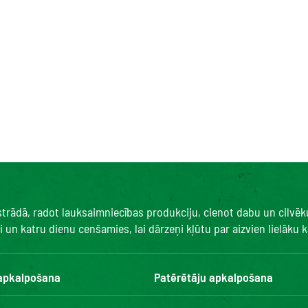
 strādā, radot lauksaimniecības produkciju, cienot dabu un cilvē
un katru dienu cenšamies, lai dārzeņi kļūtu par aizvien lielāku ka
 apkalpošana
Patērētāju apkalpošana
Kontakti