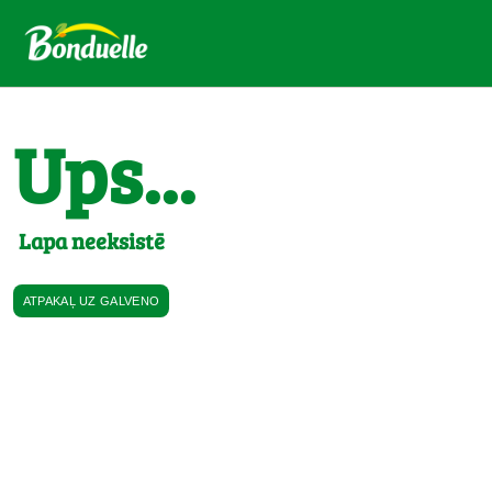
Ups...
Lapa neeksistē
ATPAKAĻ UZ GALVENO