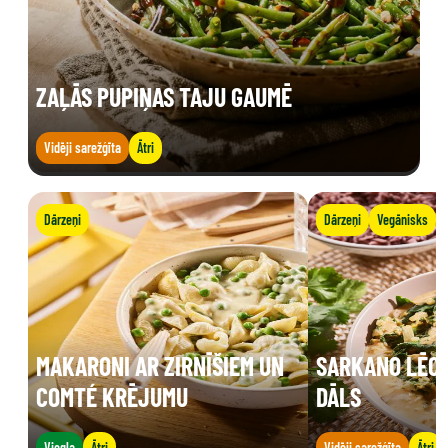
ZAĻĀS PUPIŅAS TAJU GAUMĒ
Vidēji sarežģīta
Ātri
Dārzeņi
Dārzeņi
Vegānisks
MAKARONI AR ZIRNĪŠIEM UN
SARKANO LĒCU
COMTÉ KRĒJUMU
DĀLS
Viegla
Ātri
Vidēji sarežģīta
Ātri