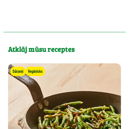
Atklāj mūsu receptes
Dārzeņi
Vegānisks