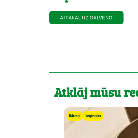
ATPAKAĻ UZ GALVENO
Atklāj mūsu re
Dārzeņi
Vegānisks