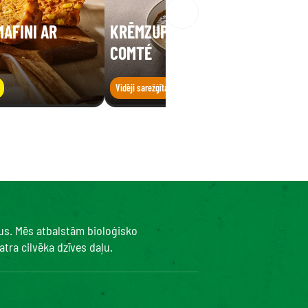
AFINI AR
KRĒMZUPA NO LĒCĀM AR
COMTÉ
Vidēji sarežģīta
Ātri
kus. Mēs atbalstām bioloģisko
tra cilvēka dzīves daļu.