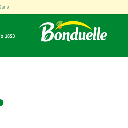
šana
No 1853
.