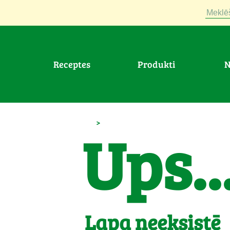
Meklē
Receptes
Produkti
>
Ups..
Lapa neeksistē