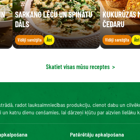
UN
SARKANO LĒCU UN SPINĀTU
KUKURŪZAS M
DĀLS
ČEDARU
Vidēji sarežģīta
Ātri
Vidēji sarežģīta
Ātri
Skatiet visas mūsu receptes
>
 strādā, radot lauksaimniecības produkciju, cienot dabu un cilvē
un katru dienu cenšamies, lai dārzeņi kļūtu par aizvien lielāku ka
 apkalpošana
Patērētāju apkalpošana