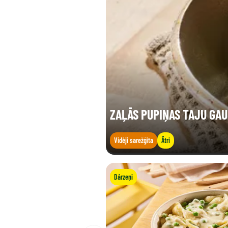
ZAĻĀS PUPIŅAS TAJU GA
Vidēji sarežģīta
Ātri
Dārzeņi