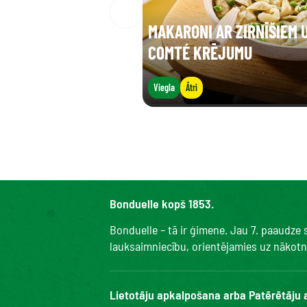
MAKARONI AR ZIRNĪŠIEM 
COMTÉ KRĒJUMU
Viegla
Ātri
Bonduelle kopš 1853.
Bonduelle – tā ir ģimene. Jau 7. paaudze
lauksaimniecību, orientējamies uz nākotni 
Lietotāju apkalpošana arba Patērētāju