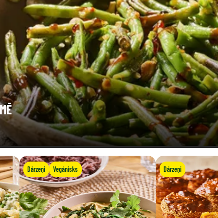
UMĒ
Dārzeņi
Vegānisks
Dārzeņi