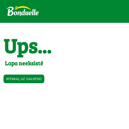
Ups...
Lapa neeksistē
ATPAKAĻ UZ GALVENO