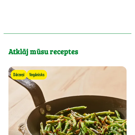
Atklāj mūsu receptes
Dārzeņi
Vegānisks