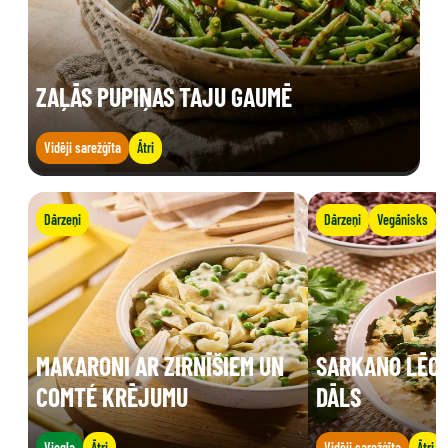
ZAĻĀS PUPIŅAS TAJU GAUMĒ
Vidēji sarežģīta
Ātri
Dārzeņi
Dārzeņi
Vegānisks
MAKARONI AR ZIRNĪŠIEM UN
SARKANO LĒCU
COMTÉ KRĒJUMU
DĀLS
Viegla
Ātri
Vidēji sarežģīta
Ātri