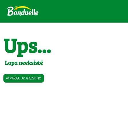
Ups...
Lapa neeksistē
ATPAKAĻ UZ GALVENO