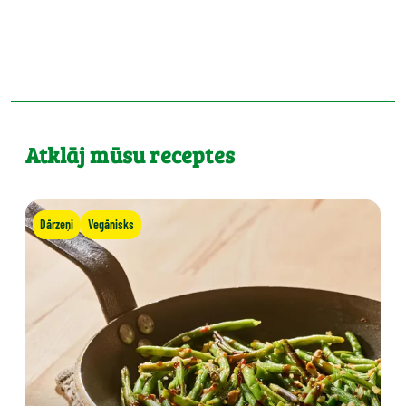
Atklāj mūsu receptes
Dārzeņi
Vegānisks