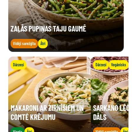
ZAĻĀS PUPIŅAS TAJU GAUMĒ
Vidēji sarežģīta
Ātri
Dārzeņi
Dārzeņi
Vegānisks
MAKARONI AR ZIRNĪŠIEM UN
SARKANO LĒCU
COMTÉ KRĒJUMU
DĀLS
Viegla
Ātri
Vidēji sarežģīta
Ātri