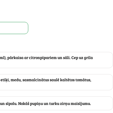
 ml), pārkaisa ar citronpipariem un sāli. Cep uz grila
, etiķi, medu, sasmalcinātus saulē kaltētos tomātus,
 un sīpolu. Nokāš pupiņu un turku zirņu maisījumu.