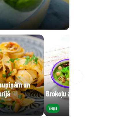
 pupiņām un
rijā
Brokoļu zupa
Viegla