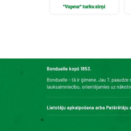
"Vapeur" turku zirņi
Bonduelle kopš 1853.
Bonduelle – tā ir ģimene. Jau 7. paaudze
lauksaimniecību, orientējamies uz nākotni 
Lietotāju apkalpošana arba Patērētāju
Bonduelle Food Service