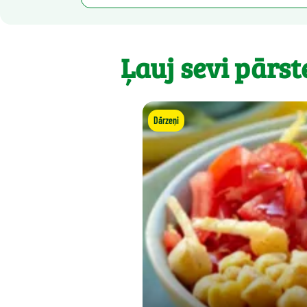
Ļauj sevi pārst
Dārzeņi