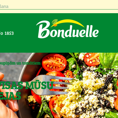
šana
No 1853
i, pupiņām un tomātiem
VISAS MŪSU
EJAS