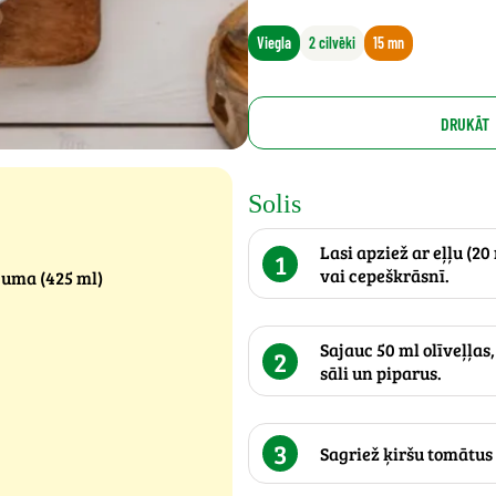
Viegla
2 cilvēki
15 mn
DRUKĀT
Solis
Lasi apziež ar eļļu (20
1
vai cepeškrāsnī.
juma (425 ml)
Sajauc 50 ml olīveļļas
2
sāli un piparus.
3
Sagriež ķiršu tomātus