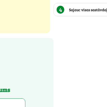
4
Sajauc visas sastāvdaļa
jums