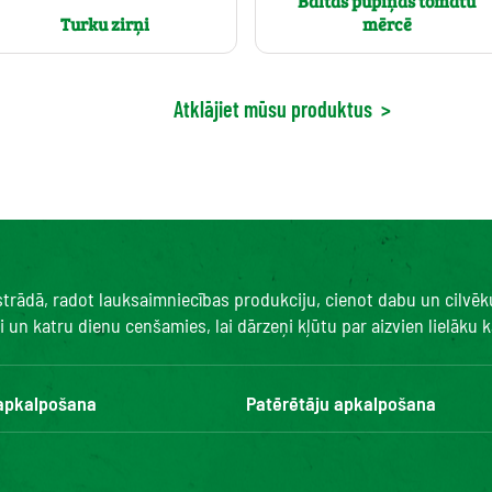
Baltās pupiņas tomātu
Turku zirņi
mērcē
Atklājiet mūsu produktus
>
 strādā, radot lauksaimniecības produkciju, cienot dabu un cilvē
un katru dienu cenšamies, lai dārzeņi kļūtu par aizvien lielāku ka
 apkalpošana
Patērētāju apkalpošana
Kontakti
BUJ