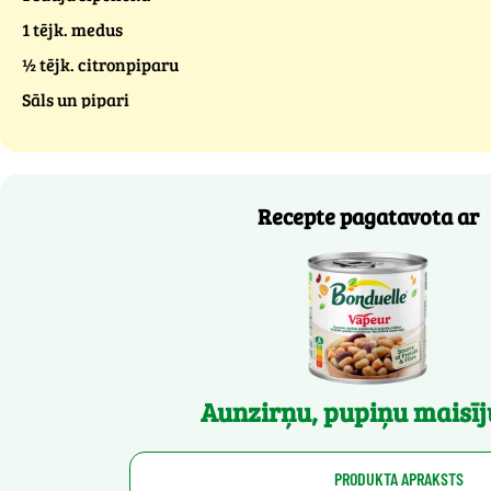
1 tējk. medus
½ tējk. citronpiparu
Sāls un pipari
Recepte pagatavota ar
Aunzirņu, pupiņu maisī
PRODUKTA APRAKSTS