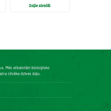
Zaļie zirnīši
kus. Mēs atbalstām bioloģisko
tra cilvēka dzīves daļu.