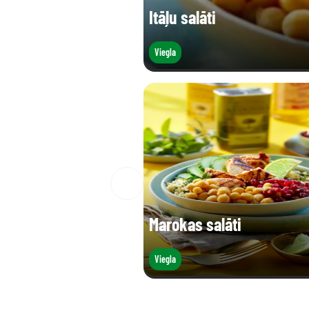
Itāļu salāti
Viegla
Marokas salāti
Viegla