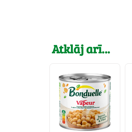
Atklāj arī...