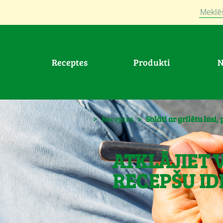
Meklē
Receptes
Produkti
>
Receptes
>
Salāti ar grilētu las
ATKLĀJIET 
RECEPŠU ID