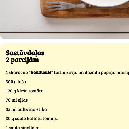
Sastāvdaļas
2 porcijām
1 skārdene “
Bonduelle
” turku zirņu un dažādu pupiņu maisī
300 g laša
120 g ķiršu tomātu
70 ml eļļas
35 ml baltvīna etiķa
30 g saulē kaltētu tomātu
1 sauja sīpolloku