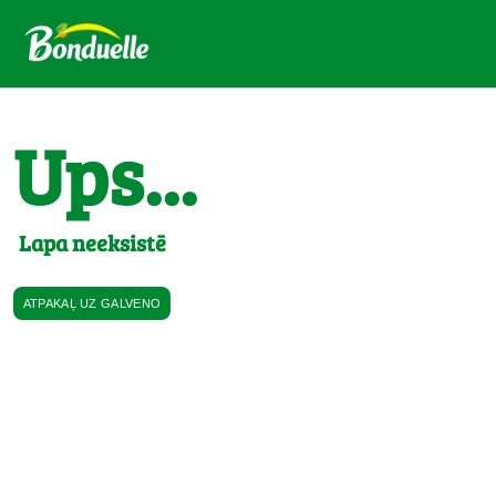
Ups...
Lapa neeksistē
ATPAKAĻ UZ GALVENO