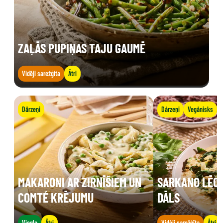
ZAĻĀS PUPIŅAS TAJU GAUMĒ
Vidēji sarežģīta
Ātri
Dārzeņi
Dārzeņi
Vegānisks
MAKARONI AR ZIRNĪŠIEM UN
SARKANO LĒCU
COMTÉ KRĒJUMU
DĀLS
Viegla
Ātri
Vidēji sarežģīta
Ātri