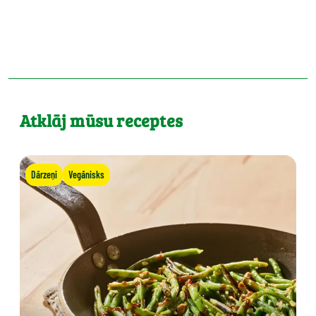
Atklāj mūsu receptes
Dārzeņi
Vegānisks